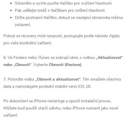
Stiskněte a rychle pusťte tlačítko pro zvýšení hlasitosti.
Pak udělejte totéž s tlačítkem pro snížení hlasitosti.
Držte postranní tlačítko, dokud se neobjeví obrazovka režimu
zotavení.
Pokud se recovery mód nespustí, postupujte podle návodu Applu
pro vaše konkrétní zařízení.
6. Ve Finderu nebo iTunes se zobrazí okno s volbou
„Aktualizovat“
nebo „Obnovit“
. Vyberte
Obnovit (Restore)
.
7. Potvrďte volbu
„Obnovit a aktualizovat“
. Tím smažete všechna
data a nainstalujete poslední stabilní verzi iOS 18.
Po dokončení se iPhone restartuje a spustí instalační proces.
Můžete buď použít starší zálohu, nebo iPhone nastavit jako nové
zařízení.