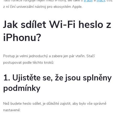
Tato funkce funguje nejen mezi iPhony, ale také s
iPady
a
Macy
, což
z ní činí univerzální nástroj pro ekosystém Apple.
Jak sdílet Wi-Fi heslo z
iPhonu?
Postup je velmi jednoduchý a zabere jen pár vteřin. Stačí
postupovat podle těchto kroků:
1. Ujistěte se, že jsou splněny
podmínky
Než budete heslo sdílet, je důležité zajistit, aby bylo vše správně
nastavené: