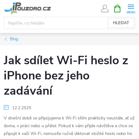
Přejít
NÁKUPNÍ
KOŠÍK
na
obsah
HLEDAT
Blog
Jak sdílet Wi-Fi heslo z
iPhone bez jeho
zadávání
12.2.2025
V dnešní době se připojujeme k Wi-Fi sítím prakticky neustále, ať už
doma, v práci nebo u přátel. Pokud k vám přijde návštěva a chce se
připojit k vaší Wi-Fi, nemusíte ručně diktovat složité heslo nebo ho