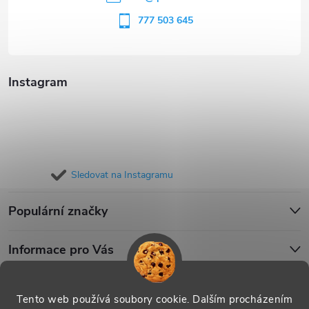
í
777 503 645
Instagram
Sledovat na Instagramu
Populární značky
Informace pro Vás
Blog
Tento web používá soubory cookie. Dalším procházením