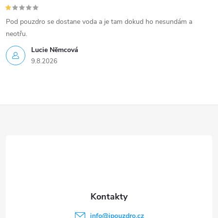
Pod pouzdro se dostane voda a je tam dokud ho nesundám a
neotřu.
Lucie Nĕmcová
9.8.2026
Z
á
p
a
t
info
@
ipouzdro.cz