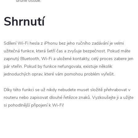
druhé osobě.
Shrnutí
Sdílení Wi-Fi hesla z iPhonu bez jeho ručního zadávání je velmi
užitečná funkce, která šetří čas a zvyšuje bezpečnost. Pokud máte
zapnutý Bluetooth, Wi-Fi a uložené kontakty, celý proces zabere jen
pár vteřin. Pokud by funkce nefungovala, existuje několik
jednoduchých oprav, které vám pomohou problém vyřešit.
Díky této funkci se už nikdy nebudete muset složitě přehrabovat v
routeru nebo zapisovat dlouhé řetězce znaků. Vyzkoušejte ji a užijte
si pohodlnější připojení k Wi-Fi!