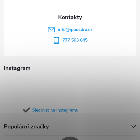
a
t
info
@
ipouzdro.cz
í
777 503 645
Instagram
Sledovat na Instagramu
Populární značky