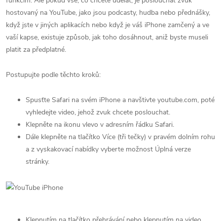
funkcím. Ale pokud vše, co chcete udělat, je poslouchat zvuk
hostovaný na YouTube, jako jsou podcasty, hudba nebo přednášky,
když jste v jiných aplikacích nebo když je váš iPhone zamčený a ve
vaší kapse, existuje způsob, jak toho dosáhnout, aniž byste museli
platit za předplatné.
Postupujte podle těchto kroků:
Spusťte Safari na svém iPhone a navštivte youtube.com, poté
vyhledejte video, jehož zvuk chcete poslouchat.
Klepněte na ikonu vlevo v adresním řádku Safari.
Dále klepněte na tlačítko Více (tři tečky) v pravém dolním rohu
a z vyskakovací nabídky vyberte možnost Úplná verze
stránky.
Klepnutím na tlačítko přehrávání nebo klepnutím na video