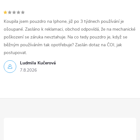
Koupila jsem pouzdro na Iphone, již po 3 týdnech používání je
ošoupané. Zasláno k reklamaci, obchod odpovídá, že na mechanické
poškození se záruka nevztahuje. Na co tedy pouzdro je, když se
běžným používáním tak opotřebuje? Zaslán dotaz na ČOI, jak
postupovat.
Ludmila Kučerová
7.8.2026
Z
á
p