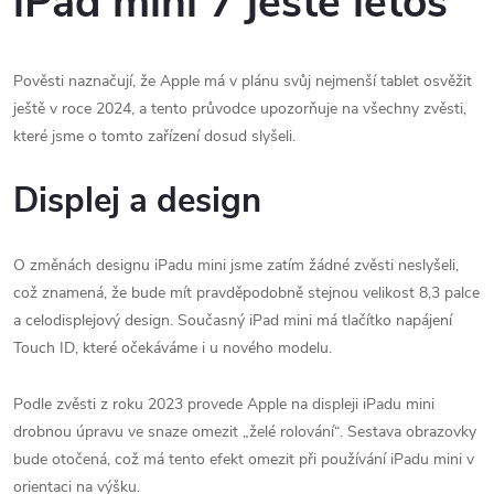
iPad mini 7 ještě letos
Pověsti naznačují, že Apple má v plánu svůj nejmenší tablet osvěžit
ještě v roce 2024, a tento průvodce upozorňuje na všechny zvěsti,
které jsme o tomto zařízení dosud slyšeli.
Displej a design
O změnách designu iPadu mini jsme zatím žádné zvěsti neslyšeli,
což znamená, že bude mít pravděpodobně stejnou velikost 8,3 palce
a celodisplejový design. Současný iPad mini má tlačítko napájení
Touch ID, které očekáváme i u nového modelu.
Podle zvěsti z roku 2023 provede Apple na displeji iPadu mini
drobnou úpravu ve snaze omezit „želé rolování“. Sestava obrazovky
bude otočená, což má tento efekt omezit při používání iPadu mini v
orientaci na výšku.