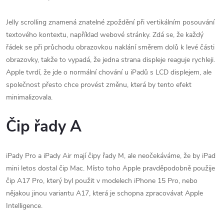
Jelly scrolling znamená znatelné zpoždění při vertikálním posouvání
textového kontextu, například webové stránky. Zdá se, že každý
řádek se při průchodu obrazovkou naklání směrem dolů k levé části
obrazovky, takže to vypadá, že jedna strana displeje reaguje rychleji.
Apple tvrdí, že jde o normální chování u iPadů s LCD displejem, ale
společnost přesto chce provést změnu, která by tento efekt
minimalizovala.
Čip řady A
iPady Pro a iPady Air mají čipy řady M, ale neočekáváme, že by iPad
mini letos dostal čip Mac. Místo toho Apple pravděpodobně použije
čip A17 Pro, který byl použit v modelech iPhone 15 Pro, nebo
nějakou jinou variantu A17, která je schopna zpracovávat Apple
Intelligence.