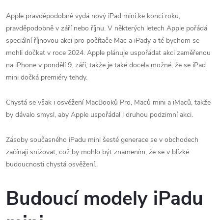
Apple pravděpodobně vydá nový iPad mini ke konci roku,
pravděpodobně v září nebo říjnu. V některých letech Apple pořádá
speciální říjnovou akci pro počítače Mac a iPady a té bychom se
mohli dočkat v roce 2024. Apple plánuje uspořádat akci zaměřenou
na iPhone v pondělí 9. září, takže je také docela možné, že se iPad
mini dočká premiéry tehdy.
Chystá se však i osvěžení MacBooků Pro, Maců mini a iMaců, takže
by dávalo smysl, aby Apple uspořádal i druhou podzimní akci.
Zásoby současného iPadu mini šesté generace se v obchodech
začínají snižovat, což by mohlo být znamením, že se v blízké
budoucnosti chystá osvěžení.
Budoucí modely iPadu