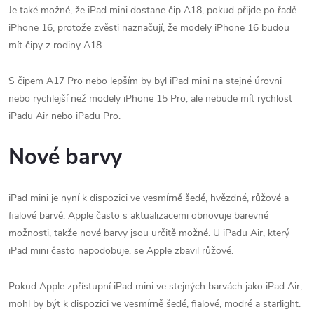
Je také možné, že iPad mini dostane čip A18, pokud přijde po řadě
iPhone 16, protože zvěsti naznačují, že modely iPhone 16 budou
mít čipy z rodiny A18.
S čipem A17 Pro nebo lepším by byl iPad mini na stejné úrovni
nebo rychlejší než modely iPhone 15 Pro, ale nebude mít rychlost
iPadu Air nebo iPadu Pro.
Nové barvy
iPad mini je nyní k dispozici ve vesmírně šedé, hvězdné, růžové a
fialové barvě. Apple často s aktualizacemi obnovuje barevné
možnosti, takže nové barvy jsou určitě možné. U iPadu Air, který
iPad mini často napodobuje, se Apple zbavil růžové.
Pokud Apple zpřístupní iPad mini ve stejných barvách jako iPad Air,
mohl by být k dispozici ve vesmírně šedé, fialové, modré a starlight.