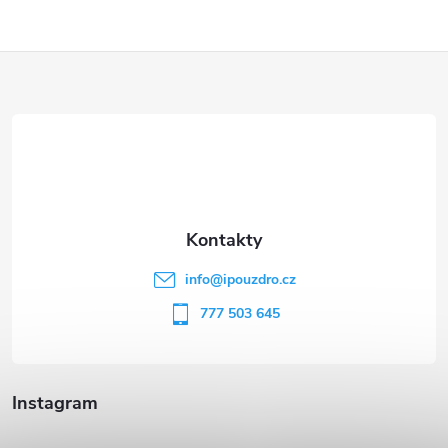
Z
á
p
a
t
info
@
ipouzdro.cz
í
777 503 645
Instagram