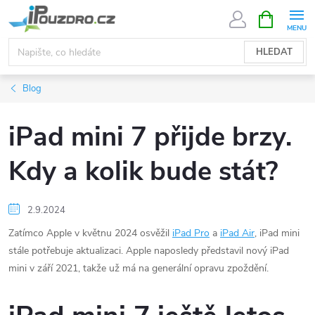
Přejít
NÁKUPNÍ
KOŠÍK
na
obsah
HLEDAT
Blog
iPad mini 7 přijde brzy.
Kdy a kolik bude stát?
2.9.2024
Zatímco Apple v květnu 2024 osvěžil
iPad Pro
a
iPad Air
, iPad mini
stále potřebuje aktualizaci. Apple naposledy představil nový iPad
mini v září 2021, takže už má na generální opravu zpoždění.