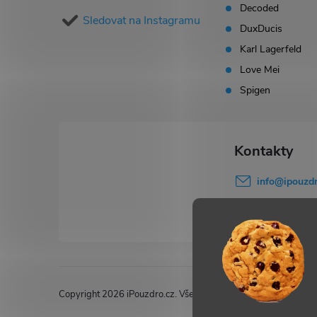
a
Decoded
Sledovat na Instagramu
t
DuxDucis
Karl Lagerfeld
í
Love Mei
Spigen
info
@
ipouzdr
777 503 645
Copyright 2026
iPouzdro.cz
. Všechna práva vyhrazena.
Upravi