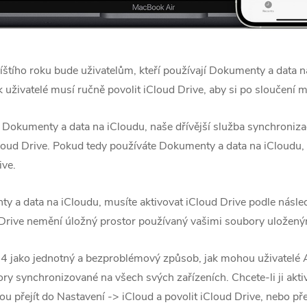
říštího roku bude uživatelům, kteří používají Dokumenty a data n
 uživatelé musí ručně povolit ‌iCloud Drive‌, aby si po sloučení 
Dokumenty a data na iCloudu, naše dřívější služba synchroniz
loud Drive‌. Pokud tedy používáte Dokumenty a data na iCloudu,
ve‌.
 a data na iCloudu, musíte aktivovat ‌iCloud Drive‌ podle násle
Drive‌ nemění úložný prostor používaný vašimi soubory uloženým
014 jako jednotný a bezproblémový způsob, jak mohou uživatelé
y synchronizované na všech svých zařízeních. Chcete-li ji aktivo
ejít do Nastavení -> ‌iCloud‌ a povolit ‌iCloud Drive‌, nebo pře