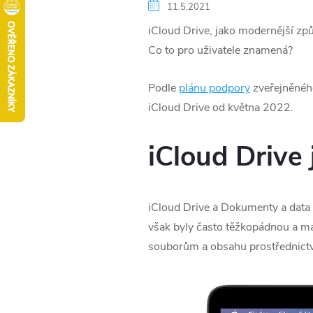
11.5.2021
iCloud Drive, jako modernější zp
Co to pro uživatele znamená?
Podle
plánu podpory
zveřejněného
iCloud Drive od května 2022.
iCloud Drive
‌iCloud Drive‌ a Dokumenty a data
však byly často těžkopádnou a mat
souborům a obsahu prostřednictv