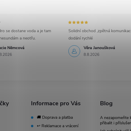
ro se dostane voda a je tam
Solidní obchod ,zpětná komunikac
nesundám a neotřu.
dodání rychlé
ucie Nĕmcová
Věra Janoušková
8.2026
8.8.2026
ačky
Informace pro Vás
Blog
🚚 Doprava a platba
A nezapomeňte 
přibalit i přísluše
↩️ Reklamace a vrácení