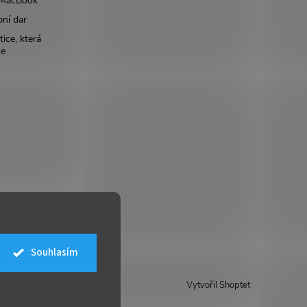
š MacBook
bní dar
ice, která
ce
Souhlasím
Vytvořil Shoptet