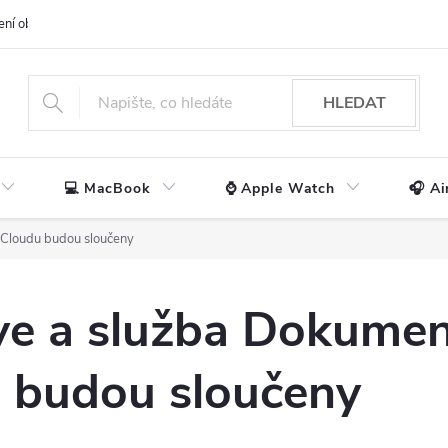
ení obchodu
📃 Obchodní podmínky
🔒 Ochrana os. údajů
📞 Ko
HLEDAT
💻 MacBook
⌚ Apple Watch
🎧 Ai
 iCloudu budou sloučeny
ve a služba Dokumen
u budou sloučeny