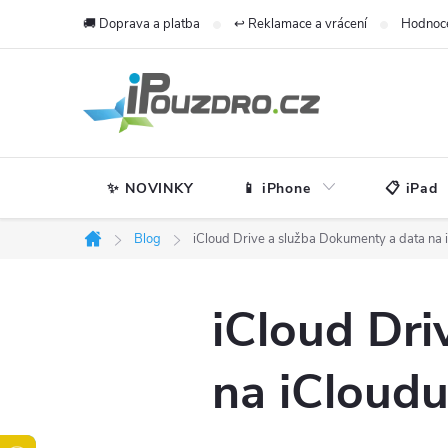
Přejít
🚚 Doprava a platba
↩️ Reklamace a vrácení
Hodnoc
na
obsah
✨ NOVINKY
📱 iPhone
📋 iPad
Blog
iCloud Drive a služba Dokumenty a data na
Domů
iCloud Dri
na iCloud