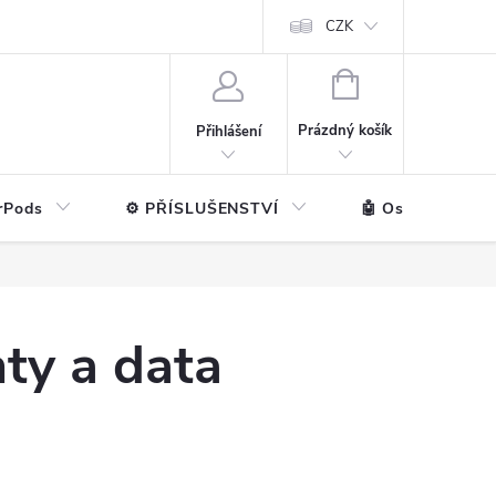
ntakt
💼 Pro firmy
CZK
NÁKUPNÍ
KOŠÍK
Prázdný košík
Přihlášení
rPods
⚙️ PŘÍSLUŠENSTVÍ
🤖 Ostatní značk
ty a data