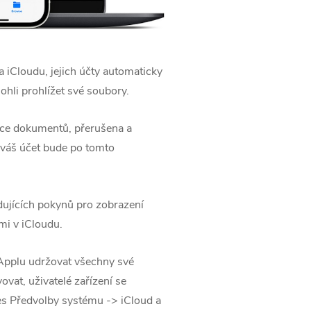
a iCloudu, jejich účty automaticky
mohli prohlížet své soubory.
ace dokumentů, přerušena a
 váš účet bude po tomto
dujících pokynů pro zobrazení
i v iCloudu‌.
 Applu udržovat všechny své
vat, uživatelé zařízení se
s Předvolby systému -> ‌iCloud‌ a