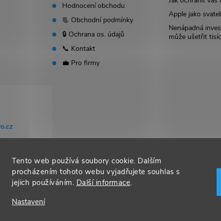
Jak ochránit vá
Hodnocení obchodu
Apple jako svate
📃 Obchodní podmínky
Nenápadná invest
🔒 Ochrana os. údajů
může ušetřit tisí
📞 Kontakt
💼 Pro firmy
o.cz
Tento web používá soubory cookie. Dalším
procházením tohoto webu vyjadřujete souhlas s
jejich používáním.
Další informace
.
Nastavení
t nastavení cookies