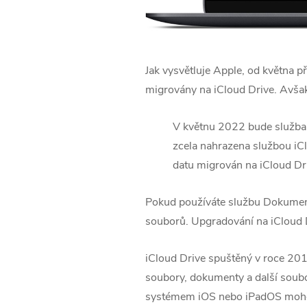
Jak vysvětluje Apple, od května p
migrovány na ‌iCloud Drive‌. Avšak
V květnu 2022 bude služba 
zcela nahrazena službou ‌iC
datu migrován na ‌iCloud Dri
Pokud používáte službu ‌Dokumenty
souborů. Upgradování na ‌iCloud 
‌iCloud Drive‌ spuštěný v roce 2
soubory, dokumenty a další soubor
systémem iOS nebo iPadOS mohou př