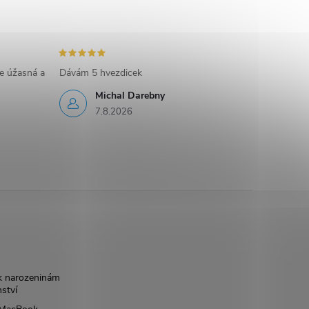
e úžasná a
Dávám 5 hvezdicek
Michal Darebny
7.8.2026
k narozeninám
nství