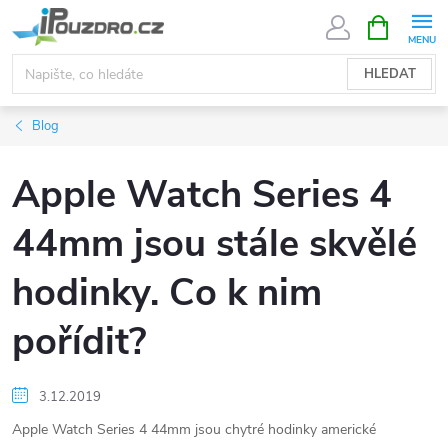
Přejít
NÁKUPNÍ
KOŠÍK
na
obsah
HLEDAT
Blog
Apple Watch Series 4
44mm jsou stále skvělé
hodinky. Co k nim
pořídit?
3.12.2019
Apple Watch Series 4 44mm jsou chytré hodinky americké