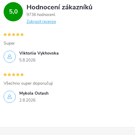
Hodnocení zákazníků
5,0
9736 hodnocení
Zobrazit recenze
Super
Viktoriia Vykhovska
5.8.2026
Všechno super doporučuji
Mykola Ostash
2.8.2026
Z