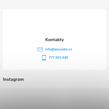
á
p
a
t
info
@
ipouzdro.cz
í
777 503 645
Instagram