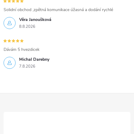
Solidní obchod ,zpětná komunikace úžasná a dodání rychlé
Věra Janoušková
8.8.2026
Dávám 5 hvezdicek
Michal Darebny
7.8.2026
Z
á
p