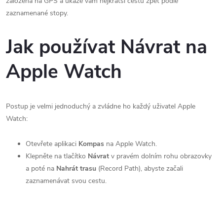
založena na GPS a ukáže vám nejkratší cestu zpět podle
zaznamenané stopy.
Jak používat Návrat na
Apple Watch
Postup je velmi jednoduchý a zvládne ho každý uživatel Apple
Watch:
Otevřete aplikaci
Kompas
na Apple Watch.
Klepněte na tlačítko
Návrat
v pravém dolním rohu obrazovky
a poté na
Nahrát trasu
(Record Path), abyste začali
zaznamenávat svou cestu.