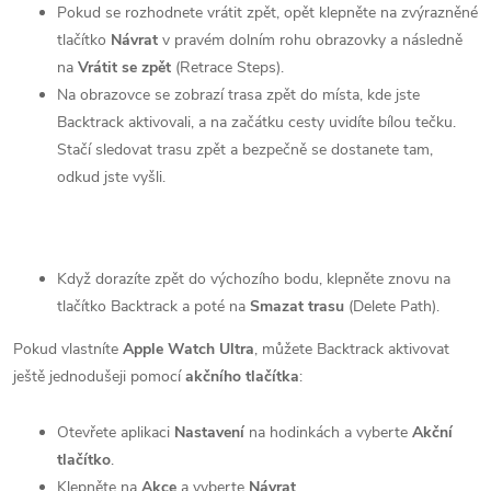
Pokud se rozhodnete vrátit zpět, opět klepněte na zvýrazněné
tlačítko
Návrat
v pravém dolním rohu obrazovky a následně
na
Vrátit se zpět
(Retrace Steps).
Na obrazovce se zobrazí trasa zpět do místa, kde jste
Backtrack aktivovali, a na začátku cesty uvidíte bílou tečku.
Stačí sledovat trasu zpět a bezpečně se dostanete tam,
odkud jste vyšli.
Když dorazíte zpět do výchozího bodu, klepněte znovu na
tlačítko Backtrack a poté na
Smazat trasu
(Delete Path).
Pokud vlastníte
Apple Watch Ultra
, můžete Backtrack aktivovat
ještě jednodušeji pomocí
akčního tlačítka
:
Otevřete aplikaci
Nastavení
na hodinkách a vyberte
Akční
tlačítko
.
Klepněte na
Akce
a vyberte
Návrat
.