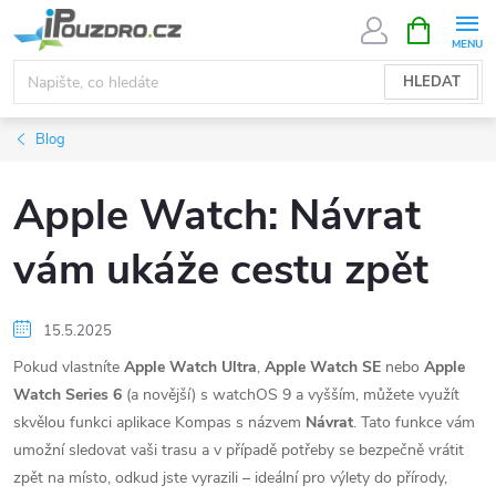
Přejít
NÁKUPNÍ
KOŠÍK
na
obsah
HLEDAT
Blog
Apple Watch: Návrat
vám ukáže cestu zpět
15.5.2025
Pokud vlastníte
Apple Watch Ultra
,
Apple Watch SE
nebo
Apple
Watch Series 6
(a novější) s watchOS 9 a vyšším, můžete využít
skvělou funkci aplikace Kompas s názvem
Návrat
. Tato funkce vám
umožní sledovat vaši trasu a v případě potřeby se bezpečně vrátit
zpět na místo, odkud jste vyrazili – ideální pro výlety do přírody,