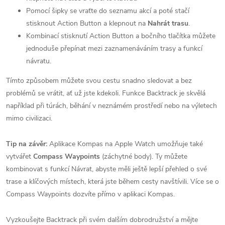
Pomocí šipky se vraťte do seznamu akcí a poté stačí
stisknout Action Button a klepnout na
Nahrát trasu
.
Kombinací stisknutí Action Button a bočního tlačítka můžete
jednoduše přepínat mezi zaznamenáváním trasy a funkcí
návratu.
Tímto způsobem můžete svou cestu snadno sledovat a bez
problémů se vrátit, ať už jste kdekoli. Funkce Backtrack je skvělá
například při túrách, běhání v neznámém prostředí nebo na výletech
mimo civilizaci.
Tip na závěr:
Aplikace Kompas na Apple Watch umožňuje také
vytvářet
Compass Waypoints
(záchytné body). Ty můžete
kombinovat s funkcí Návrat, abyste měli ještě lepší přehled o své
trase a klíčových místech, která jste během cesty navštívili. Více se o
Compass Waypoints dozvíte přímo v aplikaci Kompas.
Vyzkoušejte Backtrack při svém dalším dobrodružství a mějte