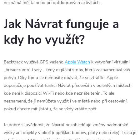
neznámá města nebo při outdoorových aktivitách.
Jak Návrat funguje a
kdy ho využít?
Backtrack využívá GPS vašeho
Apple Watch
k vytvoření virtuální
„breadcrumb“ trasy – tedy digitální stopy, která zaznamenává váš
pohyb. Díky tomu se nemusíte obávat, že se ztratíte. Apple
doporučuje používat funkci Návrat především v odlehlých místech,
kde není k dispozici Wi-Fi nebo kde neznáte terén. To ale
neznamená, že ji nemůžete využít i ve městě nebo při cestování,
pokud chcete mít jistotu, že se vždy vrátíte zpět.
Je dobré si uvědomit, že Návrat nezohledňuje změny nadmořské
výšky ani objekty v okolí (například budovy, ploty nebo řeky). Trasa je