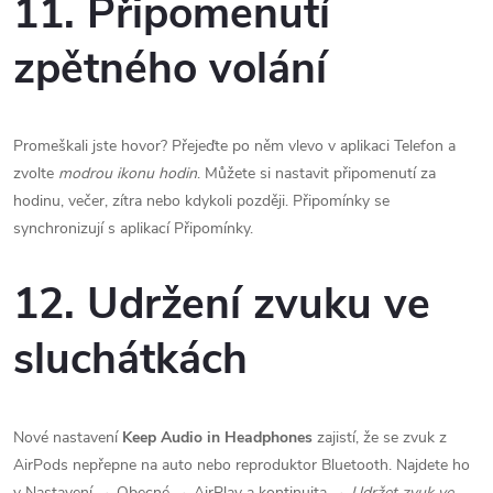
11. Připomenutí
zpětného volání
Promeškali jste hovor? Přejeďte po něm vlevo v aplikaci Telefon a
zvolte
modrou ikonu hodin
. Můžete si nastavit připomenutí za
hodinu, večer, zítra nebo kdykoli později. Připomínky se
synchronizují s aplikací Připomínky.
12. Udržení zvuku ve
sluchátkách
Nové nastavení
Keep Audio in Headphones
zajistí, že se zvuk z
AirPods nepřepne na auto nebo reproduktor Bluetooth. Najdete ho
v Nastavení → Obecné → AirPlay a kontinuita →
Udržet zvuk ve