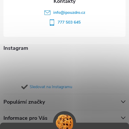
t
info
@
ipouzdro.cz
í
777 503 645
Instagram
Sledovat na Instagramu
Populární značky
Informace pro Vás