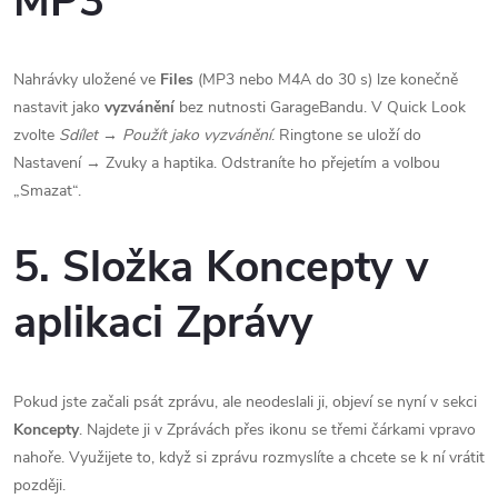
MP3
Nahrávky uložené ve
Files
(MP3 nebo M4A do 30 s) lze konečně
nastavit jako
vyzvánění
bez nutnosti GarageBandu. V Quick Look
zvolte
Sdílet → Použít jako vyzvánění
. Ringtone se uloží do
Nastavení → Zvuky a haptika. Odstraníte ho přejetím a volbou
„Smazat“.
5. Složka Koncepty v
aplikaci Zprávy
Pokud jste začali psát zprávu, ale neodeslali ji, objeví se nyní v sekci
Koncepty
. Najdete ji v Zprávách přes ikonu se třemi čárkami vpravo
nahoře. Využijete to, když si zprávu rozmyslíte a chcete se k ní vrátit
později.