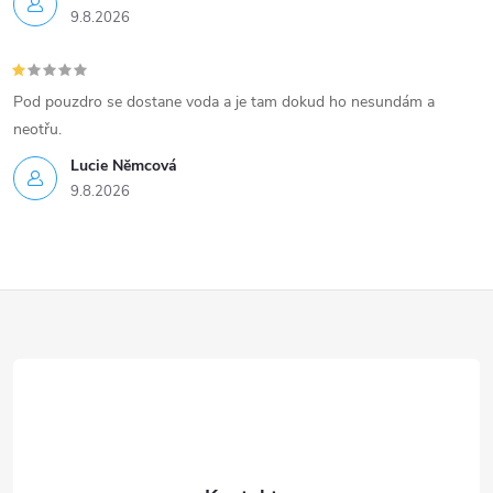
9.8.2026
Pod pouzdro se dostane voda a je tam dokud ho nesundám a
neotřu.
Lucie Nĕmcová
9.8.2026
Z
á
p
a