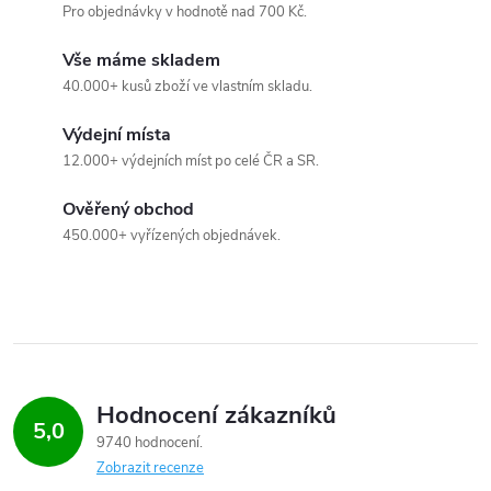
Pro objednávky v hodnotě nad 700 Kč.
p
Vše máme skladem
i
40.000+ kusů zboží ve vlastním skladu.
s
Výdejní místa
u
12.000+ výdejních míst po celé ČR a SR.
Ověřený obchod
450.000+ vyřízených objednávek.
Hodnocení zákazníků
5,0
9740 hodnocení
Zobrazit recenze