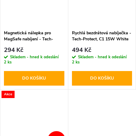
Magnetická nálepka pro
Rychlá bezdrátová nabíječka -
MagSafe nabíjení - Tech-
Tech-Protect, C1 15W White
Protect, Magmat Magnetic
294 Kč
494 Kč
Ring White
Skladem - hned k odeslání
Skladem - hned k odeslání
2 ks
2 ks
DO KOŠÍKU
DO KOŠÍKU
Akce