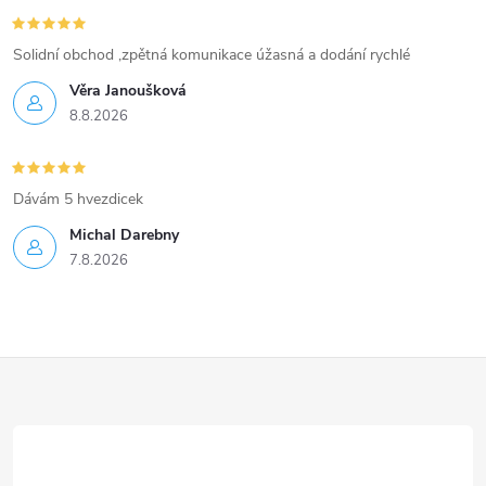
Solidní obchod ,zpětná komunikace úžasná a dodání rychlé
Věra Janoušková
8.8.2026
Dávám 5 hvezdicek
Michal Darebny
7.8.2026
Z
á