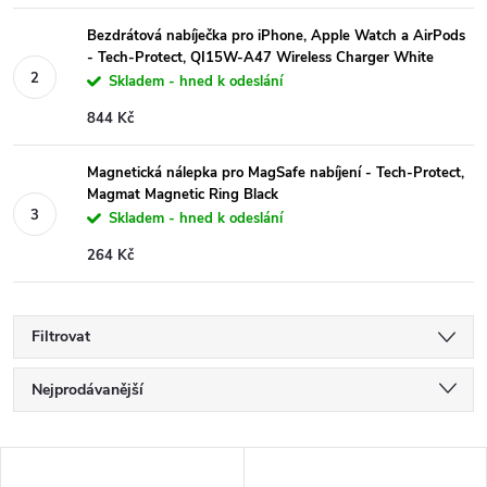
Bezdrátová nabíječka pro iPhone, Apple Watch a AirPods
- Tech-Protect, QI15W-A47 Wireless Charger White
Skladem - hned k odeslání
844 Kč
Magnetická nálepka pro MagSafe nabíjení - Tech-Protect,
Magmat Magnetic Ring Black
Skladem - hned k odeslání
264 Kč
Filtrovat
Ř
Nejprodávanější
a
Nejlevnější
V
Nejdražší