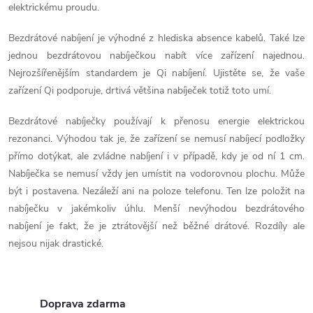
elektrickému proudu.
d
Bezdrátové nabíjení je výhodné z hlediska absence kabelů. Také lze
a
jednou bezdrátovou nabíječkou nabít více zařízení najednou.
Nejrozšířenějším standardem je Qi nabíjení. Ujistěte se, že vaše
c
zařízení Qi podporuje, drtivá většina nabíječek totiž toto umí.
í
Bezdrátové nabíječky používají k přenosu energie elektrickou
p
rezonanci. Výhodou tak je, že zařízení se nemusí nabíjecí podložky
přímo dotýkat, ale zvládne nabíjení i v případě, kdy je od ní 1 cm.
r
Nabíječka se nemusí vždy jen umístit na vodorovnou plochu. Může
v
být i postavena. Nezáleží ani na poloze telefonu. Ten lze položit na
nabíječku v jakémkoliv úhlu. Menší nevýhodou bezdrátového
k
nabíjení je fakt, že je ztrátovější než běžné drátové. Rozdíly ale
y
nejsou nijak drastické.
v
ý
Doprava zdarma