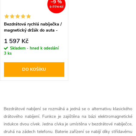
–9 %
1 774 Kč
Bezdrátová rychlá nabíječka /
magnetický držák do auta -
Pitaka, MagMount Qi
1 597 Kč
Skladem - hned k odeslání
3 ks
DO KOŠÍKU
O
v
Bezdrátové nabíjení se rozmáhá a jedná se o alternativu klasického
drátového nabíjení. Funkce je zajištěna na bázi elektromagnetické
l
indukce dvou cívek. Jedna cívka je umístěna v bezdrátové nabíječce,
á
druhá na zádech telefonu. Baterie zařízení se nabíjí díky střídavému