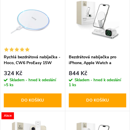
z
ý
Abecedně
e
p
n
i
í
s
p
Rychlá bezdrátová nabíječka -
Bezdrátová nabíječka pro
Hoco, CW6 ProEasy 15W
iPhone, Apple Watch a
p
White
AirPods - Tech-Protect,
r
324 Kč
844 Kč
QI15W-A47 Wireless Charger
r
Skladem - hned k odeslání
Skladem - hned k odeslání
White
>5 ks
1 ks
o
o
DO KOŠÍKU
DO KOŠÍKU
d
d
u
Akce
u