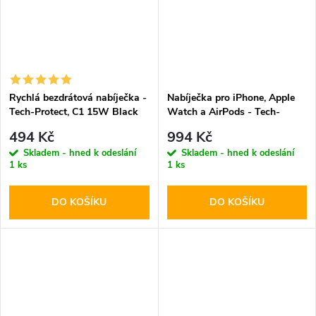
Rychlá bezdrátová nabíječka -
Nabíječka pro iPhone, Apple
Tech-Protect, C1 15W Black
Watch a AirPods - Tech-
Protect, A32 MagSafe
494 Kč
994 Kč
Wireless Charger White
Skladem - hned k odeslání
Skladem - hned k odeslání
1 ks
1 ks
DO KOŠÍKU
DO KOŠÍKU