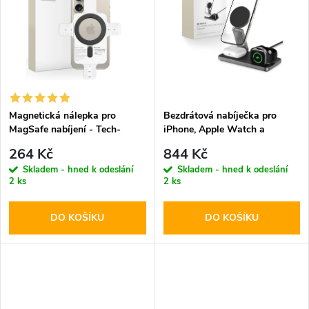
k
k
t
t
ů
ů
Magnetická nálepka pro
Bezdrátová nabíječka pro
MagSafe nabíjení - Tech-
iPhone, Apple Watch a
Protect, Magmat Magnetic
AirPods - Tech-Protect,
264 Kč
844 Kč
Ring Black
QI15W-A47 Wireless Charger
Skladem - hned k odeslání
Skladem - hned k odeslání
Black
2 ks
2 ks
DO KOŠÍKU
DO KOŠÍKU