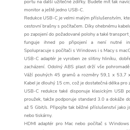
portu na další užitečné zdířky. Budete mít tak nav
monitor a ještě jedno USB-C.
Redukce USB-C je velmi malým příslušenstvím, kte
cestovní brašny s počítačem. Díky ohebnému kabelu
po zapojení do požadované polohy a také transport
funguje ihned po připojení a není nutné ins
Spolupracuje s počítači s Windows i s Macy s mac
USB-C adaptér je vyroben ze slitiny hliníku, dobře
zacházení. Odolný ABS plast drží vše pohromadě a
Váží pouhých 45 gramů a rozměry 59,1 x 53,7 
Kabel je dlouhý 15 cm, což je dostatečná délka pro z
USB-C redukce také disponuje klasickým USB p
proužek, takže podporuje standard 3.0 a dokáže d
až 5 Gbit/s. Připojíte tak běžné příslušenství jako 
nebo tiskárny.
HDMI adaptér pro Mac nebo počítač s Windows 