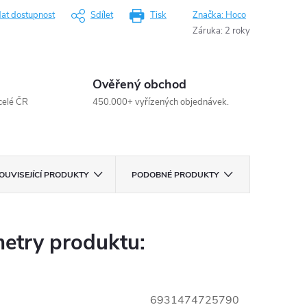
dat dostupnost
Sdílet
Tisk
Značka:
Hoco
Záruka
:
2 roky
Ověřený obchod
celé ČR
450.000+ vyřízených objednávek.
OUVISEJÍCÍ PRODUKTY
PODOBNÉ PRODUKTY
etry produktu:
6931474725790