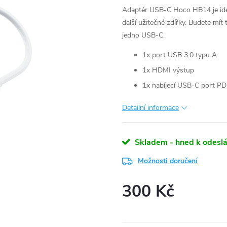
Adaptér USB-C Hoco HB14 je ide
další užitečné zdířky. Budete mít
jedno USB-C.
1x port USB 3.0 typu A
1x HDMI výstup
1x nabíjecí USB-C port PD
Detailní informace
Skladem - hned k odeslá
Možnosti doručení
300 Kč
Měrná
cena: