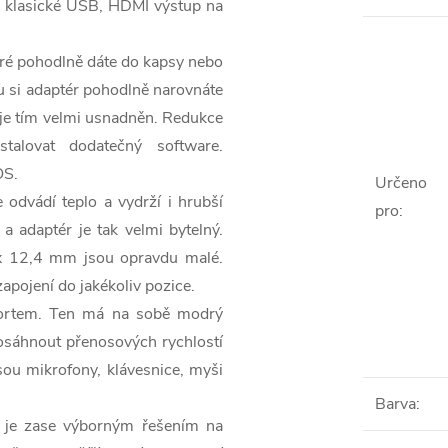
íc klasické USB, HDMI výstup na
ré pohodlně dáte do kapsy nebo
 si adaptér pohodlně narovnáte
 je tím velmi usnadněn. Redukce
talovat dodatečný software.
OS.
Určeno
 odvádí teplo a vydrží i hrubší
pro
:
 adaptér je tak velmi bytelný.
x 12,4 mm jsou opravdu malé.
apojení do jakékoliv pozice.
ortem. Ten má na sobě modrý
osáhnout přenosových rychlostí
jsou mikrofony, klávesnice, myši
Barva
:
je zase výborným řešením na