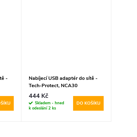
tě -
Nabíjecí USB adaptér do sítě -
Rychlá n
Tech-Protect, NCA30
Protec
bel
PD30W/QC3.0 + USB-C kabel
USB-C 
444 Kč
644 K
Skladem - hned
Sklad
ŠÍKU
DO KOŠÍKU
k odeslání
2 ks
k odeslán