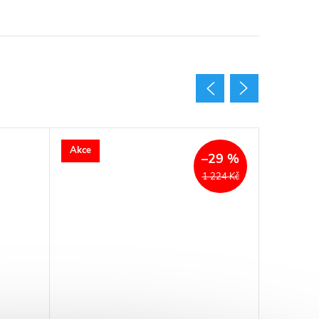
Akce
Akce
–29 %
1 224 Kč