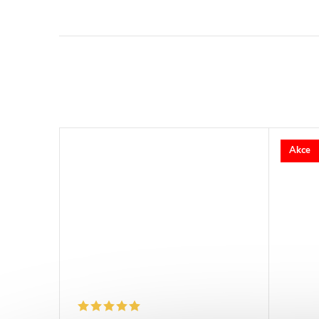
Akce
–25 %
2 524 Kč