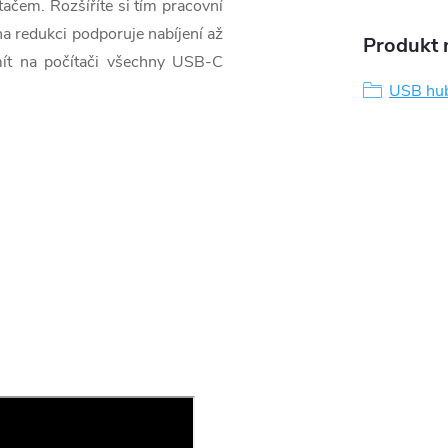
tačem. Rozšíříte si tím pracovní
na redukci podporuje nabíjení až
Produkt n
mít na počítači všechny USB-C
USB hu