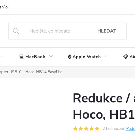
ení obchodu
📃 Obchodní podmínky
🔒 Ochrana os. údajů
📞 Ko
HLEDAT
💻 MacBook
⌚ Apple Watch
🎧 Ai
aptér USB-C - Hoco, HB14 EasyUse
Redukce /
Hoco, HB1
2 hodnocení
Podr