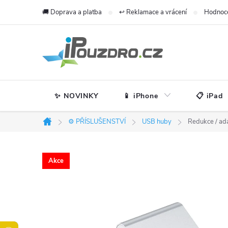
Přejít
🚚 Doprava a platba
↩️ Reklamace a vrácení
Hodnoc
na
obsah
✨ NOVINKY
📱 iPhone
📋 iPad
⚙️ PŘÍSLUŠENSTVÍ
USB huby
Redukce / ad
Domů
Akce