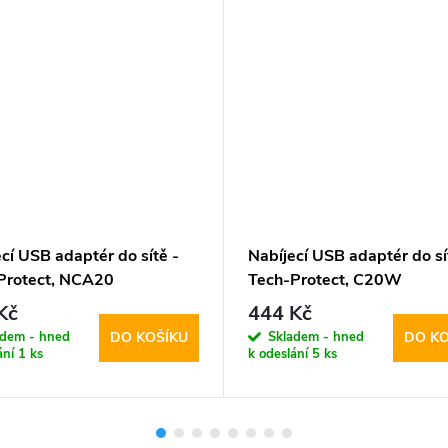
cí USB adaptér do sítě -
Nabíjecí USB adaptér do sí
Protect, NCA20
Tech-Protect, C20W
/QC3.0 + USB-C kabel
PD20W/QC3.0 + USB-C ka
Kč
444 Kč
adem - hned
Skladem - hned
DO KOŠÍKU
DO KO
ání
1 ks
k odeslání
5 ks