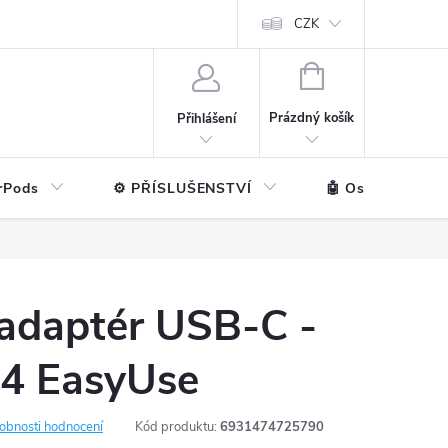
ntakt
💼 Pro firmy
CZK
NÁKUPNÍ
KOŠÍK
Prázdný košík
Přihlášení
rPods
⚙️ PŘÍSLUŠENSTVÍ
🤖 Ostatní značk
 adaptér USB-C -
4 EasyUse
obnosti hodnocení
Kód produktu:
6931474725790