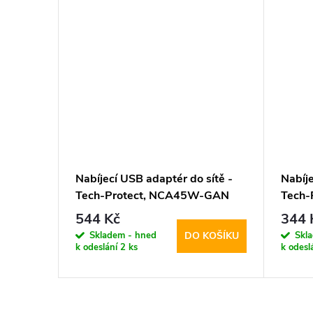
- Tech-
Nabíjecí USB adaptér do sítě -
Nabíje
C kabel
Tech-Protect, NCA45W-GAN
Tech-
PD45W/QC3.0 White + USB-C
PD20W
544 Kč
344 
kabel
Skladem - hned
Skl
KOŠÍKU
DO KOŠÍKU
k odeslání
2 ks
k odesl