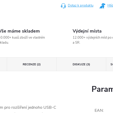
Dotaz k produktu
Hlí
Vše máme skladem
Výdejní místa
0.000+ kusů zboží ve vlastním
12.000+ výdejních míst po 
kladu.
a SR.
RECENZE (2)
DISKUZE (3)
S
Param
m pro rozšíření jednoho USB-C
EAN
: