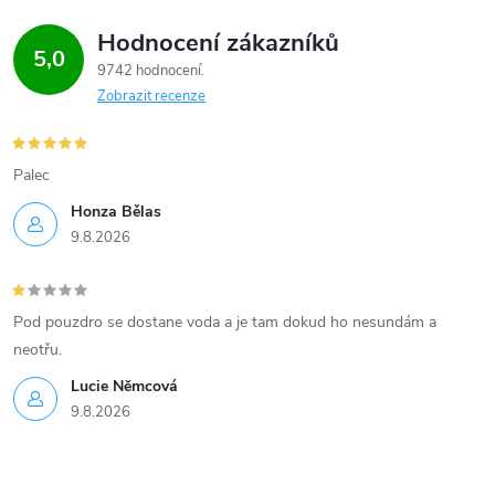
Hodnocení zákazníků
5,0
9742 hodnocení
Zobrazit recenze
Palec
Honza Bělas
9.8.2026
Pod pouzdro se dostane voda a je tam dokud ho nesundám a
neotřu.
Lucie Nĕmcová
9.8.2026