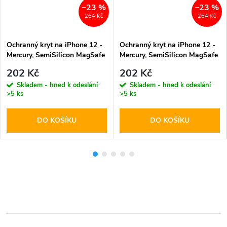
–23 %
–23 %
264 Kč
264 Kč
Ochranný kryt na iPhone 12 -
Ochranný kryt na iPhone 12 -
Mercury, SemiSilicon MagSafe
Mercury, SemiSilicon MagSafe
Purple
Stone
202 Kč
202 Kč
Skladem - hned k odeslání
Skladem - hned k odeslání
>5 ks
>5 ks
DO KOŠÍKU
DO KOŠÍKU