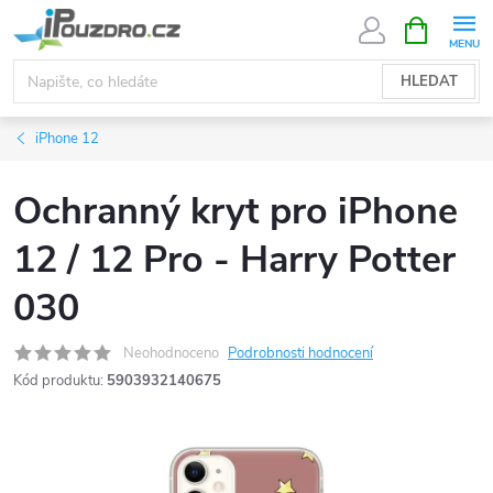
Přejít
NÁKUPNÍ
KOŠÍK
na
obsah
HLEDAT
iPhone 12
Ochranný kryt pro iPhone
12 / 12 Pro - Harry Potter
030
Neohodnoceno
Podrobnosti hodnocení
Kód produktu:
5903932140675