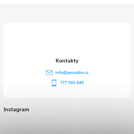
Z
á
p
a
t
info
@
ipouzdro.cz
í
777 503 645
Instagram