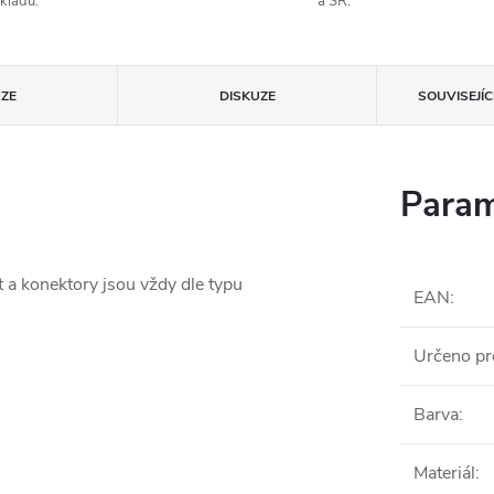
kladu.
a SR.
ZE
DISKUZE
SOUVISEJÍ
Param
t a konektory jsou vždy dle typu
EAN
:
Určeno pr
Barva
:
Materiál
: