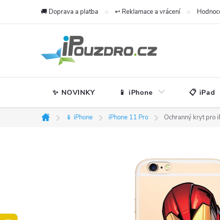
Přejít
🚚 Doprava a platba
↩️ Reklamace a vrácení
Hodnoc
na
obsah
✨ NOVINKY
📱 iPhone
📋 iPad
📱 iPhone
iPhone 11 Pro
Ochranný kryt pro i
Domů