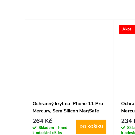
Akce
–23 %
264 Kč
11 Pro -
Ochranný kryt na iPhone 11 Pro -
Ochran
gSafe
Mercury, SemiSilicon MagSafe
Mercu
Black
Green
264 Kč
234 
KOŠÍKU
DO KOŠÍKU
Skladem - hned
Skl
k odeslání
>5 ks
k odesl