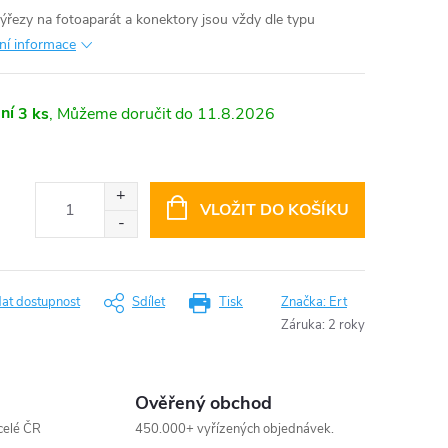
výřezy na fotoaparát a konektory jsou vždy dle typu
lní informace
ní
3 ks
11.8.2026
VLOŽIT DO KOŠÍKU
dat dostupnost
Sdílet
Tisk
Značka:
Ert
Záruka
:
2 roky
Ověřený obchod
celé ČR
450.000+ vyřízených objednávek.