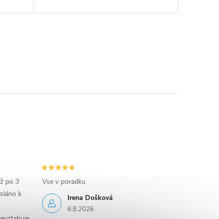
iž po 3
Vse v poradku
sláno k
Irena Došková
6.8.2026
evztahuje.