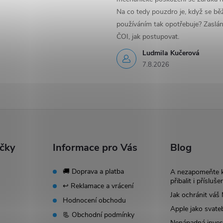
Na co tedy pouzdro je, když se b
používáním tak opotřebuje? Zaslá
ČOI, jak postupovat.
Ludmila Kučerová
7.8.2026
ačky
Informace pro Vás
Blog
🚚 Doprava a platba
A nezapomeňte 
přibalit i přísluše
↩️ Reklamace a vrácení
Jak ochránit vá
Hodnocení obchodu
Apple jako svate
📃 Obchodní podmínky
Nenápadná invest