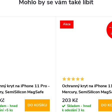
Akce
–
ný kryt na iPhone 11 Pro -
Ochranný kryt na iPhone 11
ry, SemiSilicon MagSafe
Mercury, SemiSilicon MagS
Purple
Kč
203 Kč
DO KOŠÍKU
DO KO
adem - hned
Skladem - hned
ání
>5 ks
k odeslání
3 ks