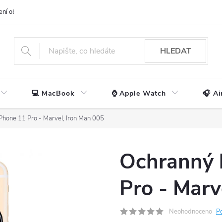
ení obchodu
📃 Obchodní podmínky
🔒 Ochrana os. údajů
📞 Ko
HLEDAT
💻 MacBook
⌚ Apple Watch
🎧 Ai
Phone 11 Pro - Marvel, Iron Man 005
Ochranný 
Pro - Marv
Neohodnoceno
P