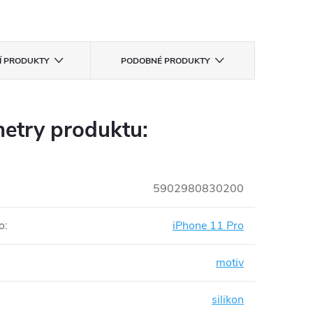
CÍ PRODUKTY
PODOBNÉ PRODUKTY
etry produktu:
5902980830200
o
:
iPhone 11 Pro
motiv
silikon