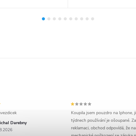
vezdicek
Koupila jsem pouzdro na Iphone, j
týdnech používání je ošoupané. Za
ichal Darebny
reklamaci, obchod odpovídá, že na
8.2026
mechanické poškození se záruka n