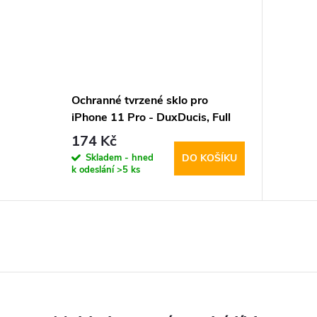
Ochranné tvrzené sklo pro
iPhone 11 Pro - DuxDucis, Full
Glass Black
174 Kč
Skladem - hned
DO KOŠÍKU
k odeslání
>5 ks