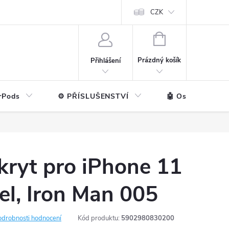
ntakt
💼 Pro firmy
CZK
NÁKUPNÍ
KOŠÍK
Prázdný košík
Přihlášení
rPods
⚙️ PŘÍSLUŠENSTVÍ
🤖 Ostatní značk
kryt pro iPhone 11
el, Iron Man 005
odrobnosti hodnocení
Kód produktu:
5902980830200