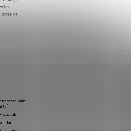
ěžným
n dotaz na
k narozeninám
nství
š MacBook
bní dar
ice, která