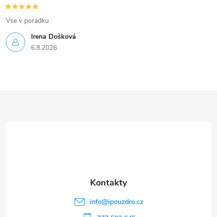
Vse v poradku
Irena Došková
6.8.2026
Z
á
p
a
t
info
@
ipouzdro.cz