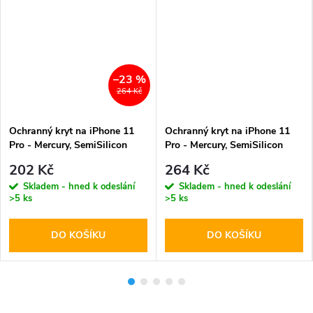
–23 %
264 Kč
Ochranný kryt na iPhone 11
Ochranný kryt na iPhone 11
Pro - Mercury, SemiSilicon
Pro - Mercury, SemiSilicon
MagSafe Red
MagSafe Black
202 Kč
264 Kč
Skladem - hned k odeslání
Skladem - hned k odeslání
>5 ks
>5 ks
DO KOŠÍKU
DO KOŠÍKU