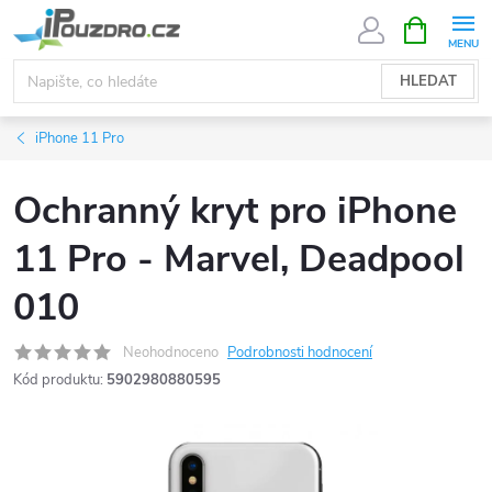
Přejít
NÁKUPNÍ
KOŠÍK
na
obsah
HLEDAT
iPhone 11 Pro
Ochranný kryt pro iPhone
11 Pro - Marvel, Deadpool
010
Neohodnoceno
Podrobnosti hodnocení
Kód produktu:
5902980880595