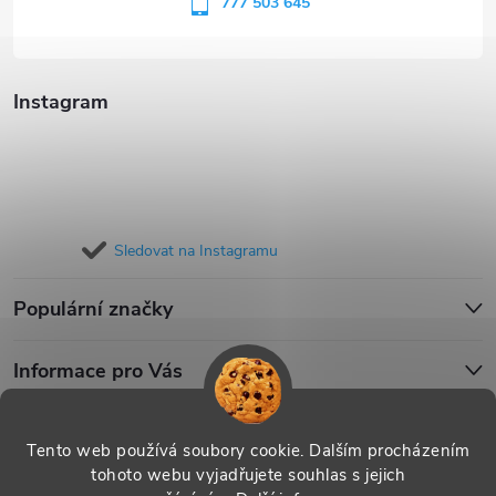
í
777 503 645
Instagram
Sledovat na Instagramu
Populární značky
Informace pro Vás
Blog
Tento web používá soubory cookie. Dalším procházením
tohoto webu vyjadřujete souhlas s jejich