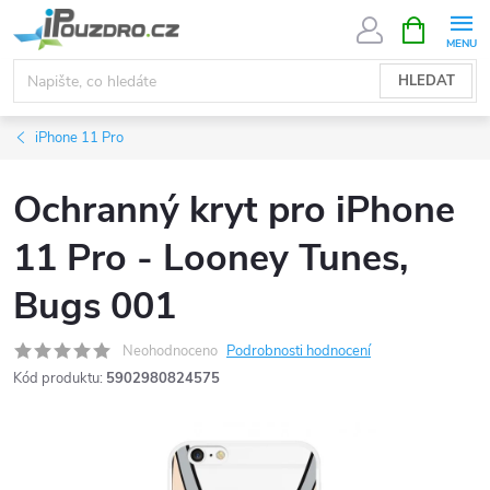
Přejít
NÁKUPNÍ
KOŠÍK
na
obsah
HLEDAT
iPhone 11 Pro
Ochranný kryt pro iPhone
11 Pro - Looney Tunes,
Bugs 001
Neohodnoceno
Podrobnosti hodnocení
Kód produktu:
5902980824575