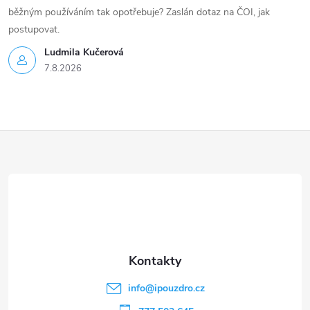
běžným používáním tak opotřebuje? Zaslán dotaz na ČOI, jak
postupovat.
Ludmila Kučerová
7.8.2026
Z
á
p
a
t
info
@
ipouzdro.cz