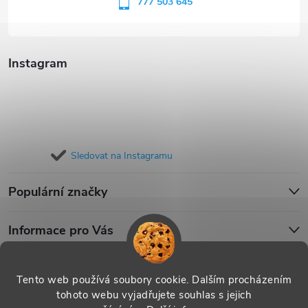
í
777 503 645
Instagram
Sledovat na Instagramu
Populární značky
Informace pro Vás
Blog
Tento web používá soubory cookie. Dalším procházením
tohoto webu vyjadřujete souhlas s jejich