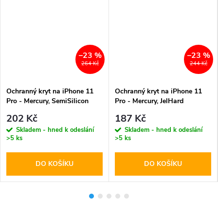
–23 %
–23 %
264 Kč
244 Kč
Ochranný kryt na iPhone 11
Ochranný kryt na iPhone 11
Pro - Mercury, SemiSilicon
Pro - Mercury, JelHard
MagSafe Sierra
MagSafe Transparent
202 Kč
187 Kč
Skladem - hned k odeslání
Skladem - hned k odeslání
>5 ks
>5 ks
DO KOŠÍKU
DO KOŠÍKU