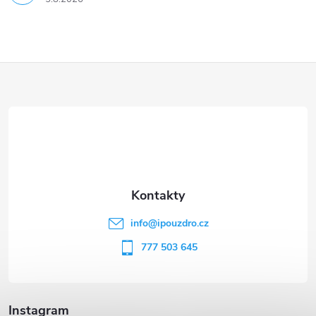
Z
á
p
a
t
info
@
ipouzdro.cz
í
777 503 645
Instagram