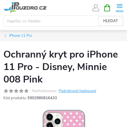
Přejít
NÁKUPNÍ
KOŠÍK
na
obsah
HLEDAT
iPhone 11 Pro
Ochranný kryt pro iPhone
11 Pro - Disney, Minnie
008 Pink
Neohodnoceno
Podrobnosti hodnocení
Kód produktu:
5902980816433