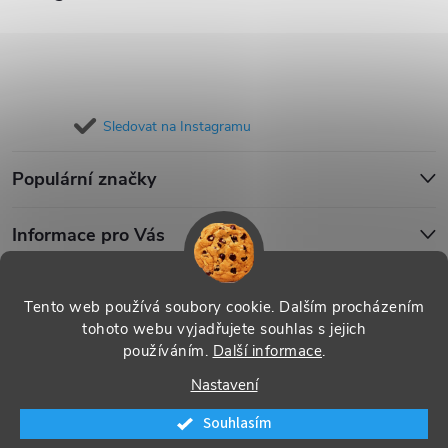
Sledovat na Instagramu
Populární značky
Informace pro Vás
Blog
Tento web používá soubory cookie. Dalším procházením
tohoto webu vyjadřujete souhlas s jejich
používáním.
Další informace
.
Copyright 2026
iPouzdro.cz
. Všechna práva vyhrazena.
Upravit
Nastavení
nastavení cookies
Souhlasím
Vytvořil Shoptet