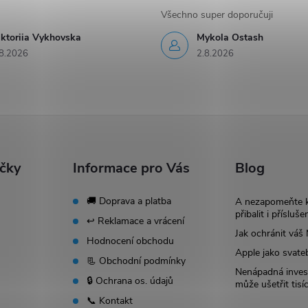
Všechno super doporučuji
iktoriia Vykhovska
Mykola Ostash
8.2026
2.8.2026
ačky
Informace pro Vás
Blog
🚚 Doprava a platba
A nezapomeňte 
přibalit i přísluše
↩️ Reklamace a vrácení
Jak ochránit vá
Hodnocení obchodu
Apple jako svate
📃 Obchodní podmínky
Nenápadná invest
🔒 Ochrana os. údajů
může ušetřit tisí
📞 Kontakt