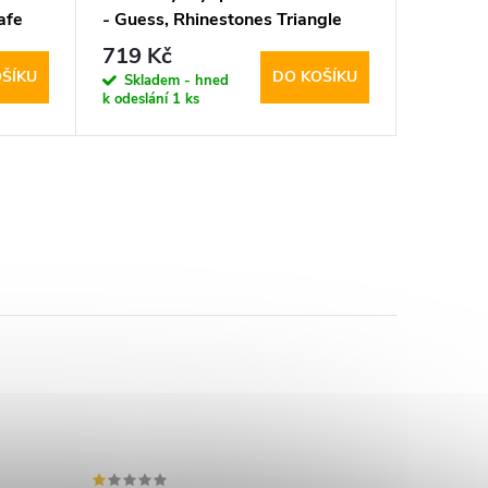
afe
- Guess, Rhinestones Triangle
Mercury
Metal Logo Gold
Transpa
719 Kč
187 K
ŠÍKU
DO KOŠÍKU
Skladem - hned
Sklad
k odeslání
1 ks
k odeslán