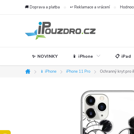
Přejít
🚚 Doprava a platba
↩️ Reklamace a vrácení
Hodnoc
na
obsah
✨ NOVINKY
📱 iPhone
📋 iPad
📱 iPhone
iPhone 11 Pro
Ochranný kryt pro 
Domů