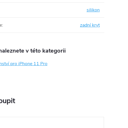
silikon
e
:
zadní kryt
aleznete v této kategorii
nství pro iPhone 11 Pro
oupit