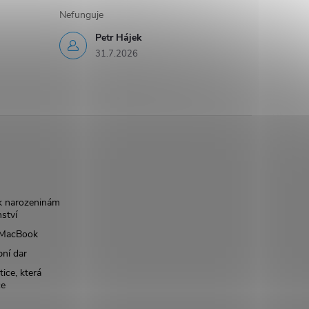
Nefunguje
Petr Hájek
31.7.2026
k narozeninám
nství
š MacBook
bní dar
ice, která
ce