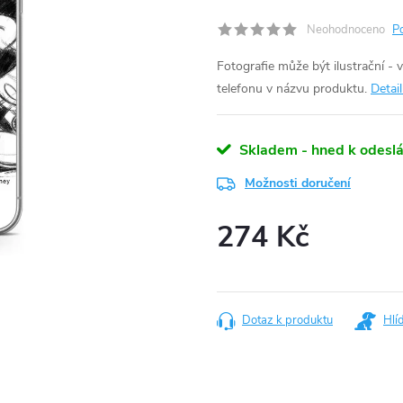
Neohodnoceno
P
Fotografie může být ilustrační - 
telefonu v názvu produktu.
Detai
Skladem - hned k odeslá
Možnosti doručení
274 Kč
Měrná
cena:
Dotaz k produktu
Hlí