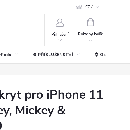
ntakt
💼 Pro firmy
CZK
NÁKUPNÍ
KOŠÍK
Prázdný košík
Přihlášení
rPods
⚙️ PŘÍSLUŠENSTVÍ
🤖 Ostatní značk
kryt pro iPhone 11
ey, Mickey &
0