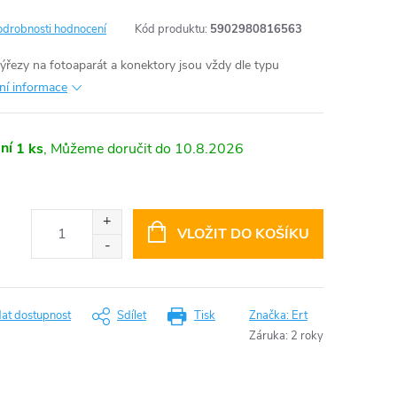
odrobnosti hodnocení
Kód produktu:
5902980816563
výřezy na fotoaparát a konektory jsou vždy dle typu
lní informace
ní
1 ks
10.8.2026
VLOŽIT DO KOŠÍKU
dat dostupnost
Sdílet
Tisk
Značka:
Ert
Záruka
:
2 roky