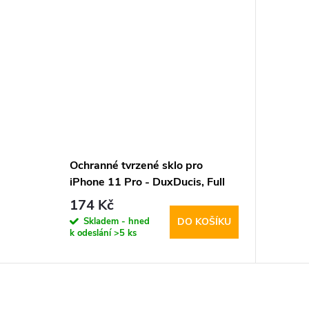
Ochranné tvrzené sklo pro
iPhone 11 Pro - DuxDucis, Full
Glass Black
174 Kč
Skladem - hned
DO KOŠÍKU
k odeslání
>5 ks