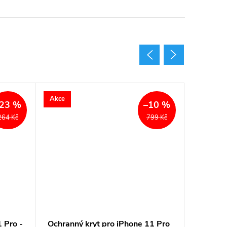
Akce
Akce
23 %
–10 %
264 Kč
799 Kč
 Pro -
Ochranný kryt pro iPhone 11 Pro
Ochrann