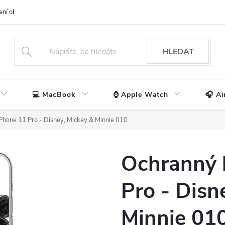
ení obchodu
📃 Obchodní podmínky
🔒 Ochrana os. údajů
📞 Ko
HLEDAT
💻 MacBook
⌚ Apple Watch
🎧 Ai
iPhone 11 Pro - Disney, Mickey & Minnie 010
Ochranný 
Pro - Disn
Minnie 01