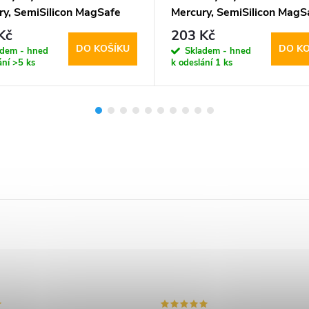
ry, SemiSilicon MagSafe
Mercury, SemiSilicon MagS
Blue
Kč
203 Kč
DO KOŠÍKU
DO KO
adem - hned
Skladem - hned
ání
>5 ks
k odeslání
1 ks