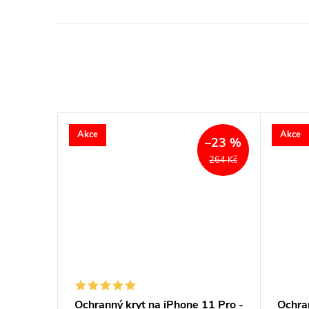
Akce
Akce
–23 %
264 Kč
11 Pro -
Ochranný kryt na iPhone 11 Pro -
Ochran