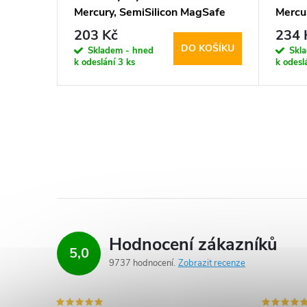
Mercury, SemiSilicon MagSafe
Mercu
Purple
Green
203 Kč
234 
KOŠÍKU
DO KOŠÍKU
Skladem - hned
Skl
k odeslání
3 ks
k odesl
Hodnocení zákazníků
5,0
9737 hodnocení
Zobrazit recenze