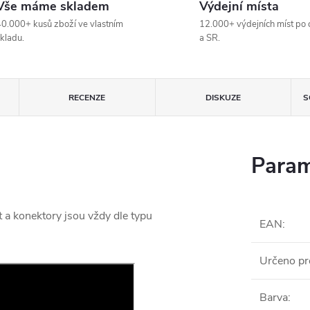
Vše máme skladem
Výdejní místa
0.000+ kusů zboží ve vlastním
12.000+ výdejních míst po 
kladu.
a SR.
RECENZE
DISKUZE
S
Param
t a konektory jsou vždy dle typu
EAN
:
Určeno pr
Barva
: