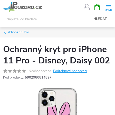
Přejít
NÁKUPNÍ
KOŠÍK
na
obsah
HLEDAT
iPhone 11 Pro
Ochranný kryt pro iPhone
11 Pro - Disney, Daisy 002
Neohodnoceno
Podrobnosti hodnocení
Kód produktu:
5902980814897