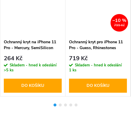
–10 %
799 Kč
Ochranný kryt na iPhone 11
Ochranný kryt pro iPhone 11
Pro - Mercury, SemiSilicon
Pro - Guess, Rhinestones
MagSafe Black
Triangle Metal Logo Gold
264 Kč
719 Kč
Skladem - hned k odeslání
Skladem - hned k odeslání
>5 ks
1 ks
DO KOŠÍKU
DO KOŠÍKU