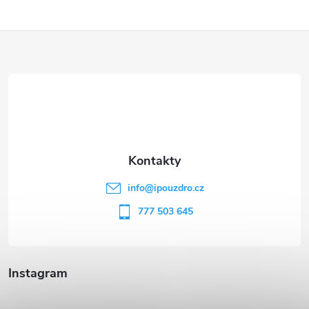
Z
á
p
a
t
info
@
ipouzdro.cz
í
777 503 645
Instagram