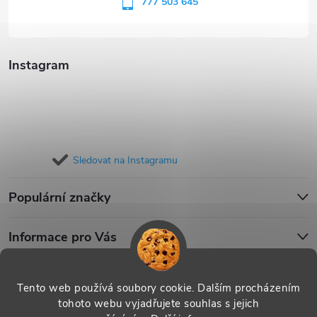
í
777 503 645
Instagram
Sledovat na Instagramu
Populární značky
Informace pro Vás
Blog
Tento web používá soubory cookie. Dalším procházením
tohoto webu vyjadřujete souhlas s jejich