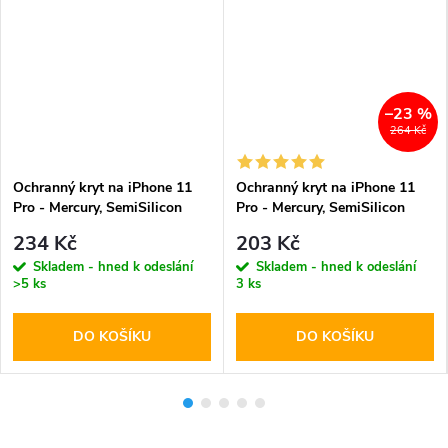
–23 %
264 Kč
Ochranný kryt na iPhone 11
Ochranný kryt na iPhone 11
Pro - Mercury, SemiSilicon
Pro - Mercury, SemiSilicon
MagSafe Green
MagSafe Pink
234 Kč
203 Kč
Skladem - hned k odeslání
Skladem - hned k odeslání
>5 ks
3 ks
DO KOŠÍKU
DO KOŠÍKU