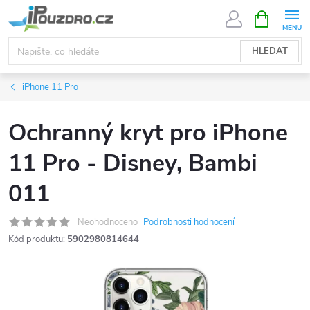
Přejít
NÁKUPNÍ
KOŠÍK
na
obsah
HLEDAT
iPhone 11 Pro
Ochranný kryt pro iPhone
11 Pro - Disney, Bambi
011
Neohodnoceno
Podrobnosti hodnocení
Kód produktu:
5902980814644