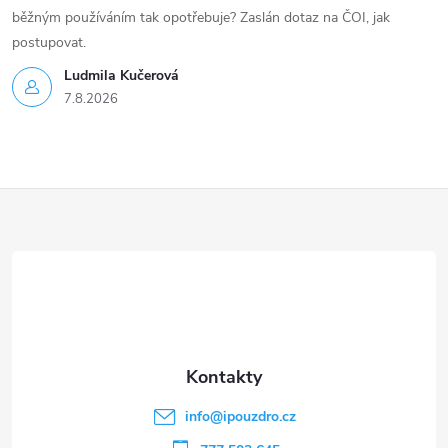
běžným používáním tak opotřebuje? Zaslán dotaz na ČOI, jak
postupovat.
Ludmila Kučerová
7.8.2026
Z
á
p
a
t
info
@
ipouzdro.cz