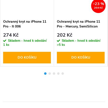
–23 %
264 Kč
Ochranný kryt na iPhone 11
Ochranný kryt na iPhone 11
Pro - It 006
Pro - Mercury, SemiSilicon
MagSafe Red
274 Kč
202 Kč
Skladem - hned k odeslání
Skladem - hned k odeslání
1 ks
>5 ks
DO KOŠÍKU
DO KOŠÍKU