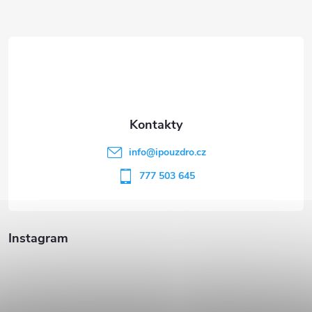
Z
á
p
a
t
info
@
ipouzdro.cz
í
777 503 645
Instagram