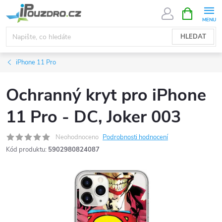
Přejít
NÁKUPNÍ
KOŠÍK
na
obsah
HLEDAT
iPhone 11 Pro
Ochranný kryt pro iPhone
11 Pro - DC, Joker 003
Neohodnoceno
Podrobnosti hodnocení
Kód produktu:
5902980824087