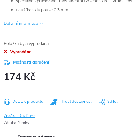
speciálně zpracované transparentní tvrzené sklo - tvrdost 9H
tloušťka skla pouze 0,3 mm
Detailní informace
Položka byla vyprodána…
Vyprodáno
Možnosti doručení
174 Kč
Měrná
cena:
Dotaz k produktu
Hlídat dostupnost
Sdílet
Značka:
DuxDucis
Záruka
:
2 roky