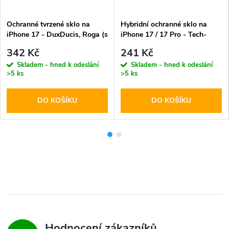
Ochranné tvrzené sklo na
Hybridní ochranné sklo na
iPhone 17 - DuxDucis, Roga (s
iPhone 17 / 17 Pro - Tech-
instalačním rámečkem)
Protect, Glass Fit+ Clear (2ks)
342 Kč
241 Kč
Skladem - hned k odeslání
Skladem - hned k odeslání
>5 ks
>5 ks
DO KOŠÍKU
DO KOŠÍKU
Hodnocení zákazníků