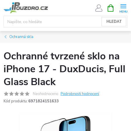
Přejít
NÁKUPNÍ
KOŠÍK
na
obsah
HLEDAT
Ochranná skla
Ochranné tvrzené sklo na
iPhone 17 - DuxDucis, Full
Glass Black
Neohodnoceno
Podrobnosti hodnocení
Kód produktu:
6971824151633