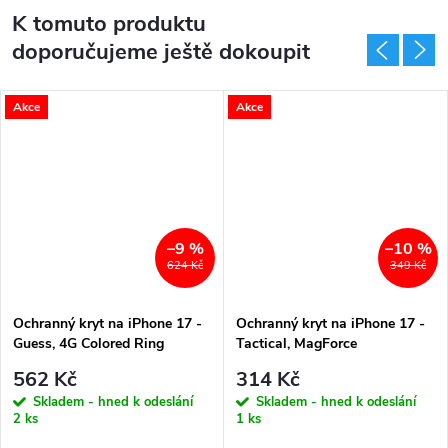
K tomuto produktu
doporučujeme ještě dokoupit
Akce
Akce
–9 %
–10 %
624 Kč
349 Kč
Ochranný kryt na iPhone 17 -
Ochranný kryt na iPhone 17 -
Guess, 4G Colored Ring
Tactical, MagForce
MagSafe Brown
Hyperstealth Light Grey
562 Kč
314 Kč
Skladem - hned k odeslání
Skladem - hned k odeslání
2 ks
1 ks