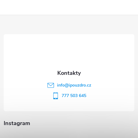
Z
á
p
a
t
info
@
ipouzdro.cz
í
777 503 645
Instagram