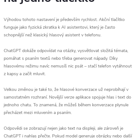
Výhodou tohoto nastavení je především rychlost. Akční tlačítko
funguje jako fyzická zkratka k AI asistentovi, který je často
schopnější než klasický hlasový asistent v telefonu.
ChatGPT dokáže odpovídat na otázky, vysvětlovat složitá témata,
pomáhat s psaním textů nebo třeba generovat nápady. Díky
hlasovému režimu navíc nemusíš nic psát – stačí telefon vytáhnout
z kapsy a začít mluvit.
Velkou změnou je také to, že hlasové konverzace už neprobíhají v
samostatném rozhraní. Novější verze aplikace spojuje hlas i text do
jednoho chatu. To znamená, že můžeš během konverzace plynule
přecházet mezi mluvením a psaním.
Odpovědi se zobrazují nejen jako text na displeji, ale zároveň je
ChatGPT i nahlas přečte. Pokud model generuje obrázky nebo další