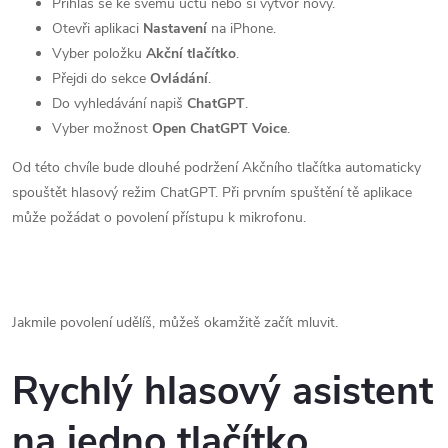
Přihlas se ke svému účtu nebo si vytvoř nový.
Otevři aplikaci
Nastavení
na iPhone.
Vyber položku
Akční tlačítko
.
Přejdi do sekce
Ovládání
.
Do vyhledávání napiš
ChatGPT
.
Vyber možnost
Open ChatGPT Voice
.
Od této chvíle bude dlouhé podržení Akčního tlačítka automaticky
spouštět hlasový režim ChatGPT. Při prvním spuštění tě aplikace
může požádat o povolení přístupu k mikrofonu.
Jakmile povolení udělíš, můžeš okamžitě začít mluvit.
Rychlý hlasový asistent
na jedno tlačítko