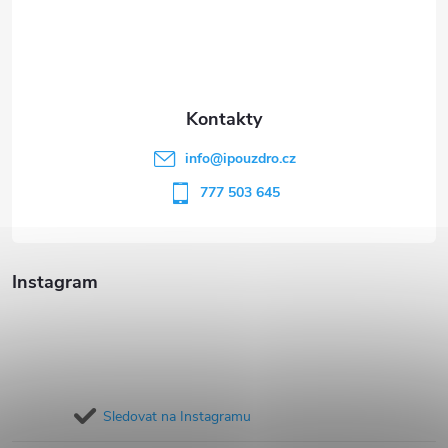
á
p
a
t
info
@
ipouzdro.cz
í
777 503 645
Instagram
Sledovat na Instagramu