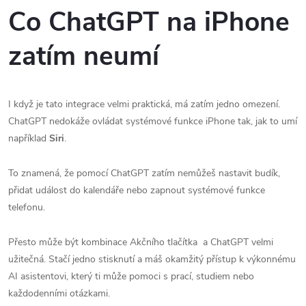
Co ChatGPT na iPhone
zatím neumí
I když je tato integrace velmi praktická, má zatím jedno omezení.
ChatGPT nedokáže ovládat systémové funkce iPhone tak, jak to umí
například
Siri
.
To znamená, že pomocí ChatGPT zatím nemůžeš nastavit budík,
přidat událost do kalendáře nebo zapnout systémové funkce
telefonu.
Přesto může být kombinace Akčního tlačítka a ChatGPT velmi
užitečná. Stačí jedno stisknutí a máš okamžitý přístup k výkonnému
AI asistentovi, který ti může pomoci s prací, studiem nebo
každodenními otázkami.