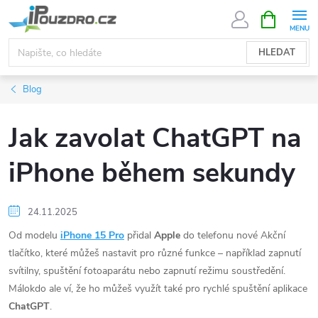
Přejít
NÁKUPNÍ
KOŠÍK
na
obsah
HLEDAT
Blog
Jak zavolat ChatGPT na
iPhone během sekundy
24.11.2025
Od modelu
iPhone 15 Pro
přidal
Apple
do telefonu nové Akční
tlačítko, které můžeš nastavit pro různé funkce – například zapnutí
svítilny, spuštění fotoaparátu nebo zapnutí režimu soustředění.
Málokdo ale ví, že ho můžeš využít také pro rychlé spuštění aplikace
ChatGPT
.