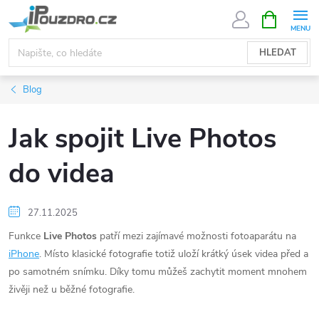
Přejít
NÁKUPNÍ
KOŠÍK
na
obsah
HLEDAT
Blog
Jak spojit Live Photos
do videa
27.11.2025
Funkce
Live Photos
patří mezi zajímavé možnosti fotoaparátu na
iPhone
. Místo klasické fotografie totiž uloží krátký úsek videa před a
po samotném snímku. Díky tomu můžeš zachytit moment mnohem
živěji než u běžné fotografie.