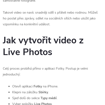
samostatné fotografie.
Takové video se navíc snadněji sdílí s přáteli nebo rodinou. Můžeš
ho poslat přes zprávy, sdílet na sociálních sítích nebo uložit jako
vzpomínku na konkrétní událost.
Jak vytvořit video z
Live Photos
Celý proces probíhá přímo v aplikaci Fotky. Postup je velmi
jednoduchý:
Otevři aplikaci
Fotky
na iPhone.
Klepni na záložku
Sbírky
.
Sjeď dolů do sekce
Typy médií
.
Vyber položku
Live Photos
.