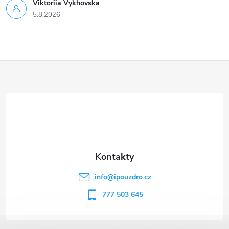
Viktoriia Vykhovska
5.8.2026
Z
á
p
a
t
info
@
ipouzdro.cz
í
777 503 645