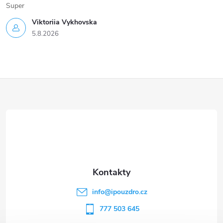
Super
Viktoriia Vykhovska
5.8.2026
Z
á
p
a
t
info
@
ipouzdro.cz
í
777 503 645