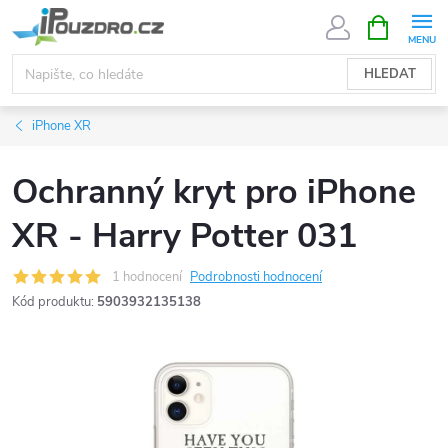
Přejít
NÁKUPNÍ
KOŠÍK
na
obsah
HLEDAT
iPhone XR
Ochranný kryt pro iPhone
XR - Harry Potter 031
1 hodnocení
Podrobnosti hodnocení
Kód produktu:
5903932135138