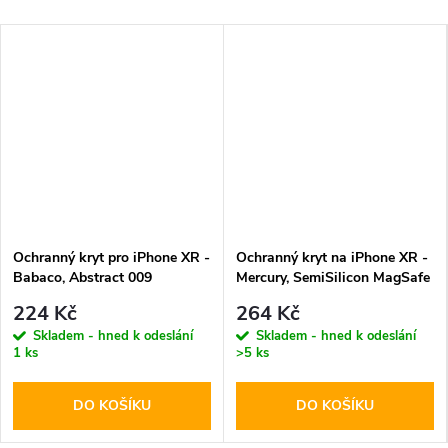
Ochranný kryt pro iPhone XR -
Ochranný kryt na iPhone XR -
Babaco, Abstract 009
Mercury, SemiSilicon MagSafe
Black
224 Kč
264 Kč
Skladem - hned k odeslání
Skladem - hned k odeslání
1 ks
>5 ks
DO KOŠÍKU
DO KOŠÍKU