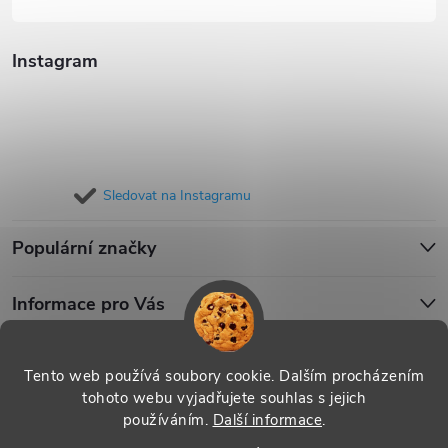
Instagram
Sledovat na Instagramu
Populární značky
Informace pro Vás
Blog
Tento web používá soubory cookie. Dalším procházením
tohoto webu vyjadřujete souhlas s jejich
používáním.
Další informace
.
Copyright 2026
iPouzdro.cz
. Všechna práva vyhrazena.
Upravit