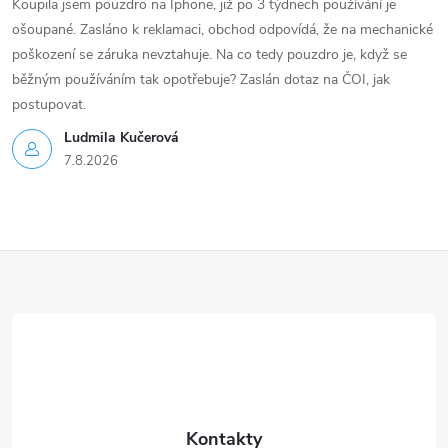
Koupila jsem pouzdro na Iphone, již po 3 týdnech používání je
ošoupané. Zasláno k reklamaci, obchod odpovídá, že na mechanické
poškození se záruka nevztahuje. Na co tedy pouzdro je, když se
běžným používáním tak opotřebuje? Zaslán dotaz na ČOI, jak
postupovat.
Ludmila Kučerová
7.8.2026
Z
á
p
a