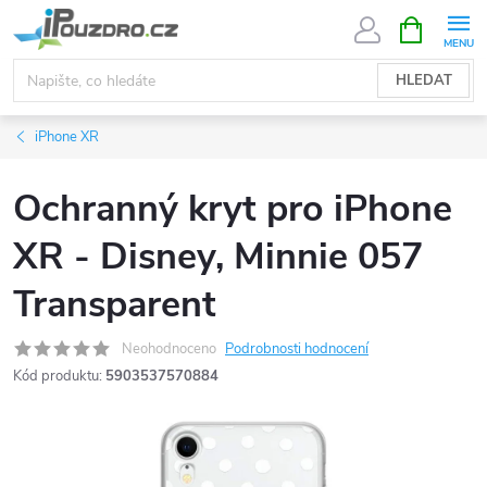
Přejít
NÁKUPNÍ
KOŠÍK
na
obsah
HLEDAT
iPhone XR
Ochranný kryt pro iPhone
XR - Disney, Minnie 057
Transparent
Neohodnoceno
Podrobnosti hodnocení
Kód produktu:
5903537570884