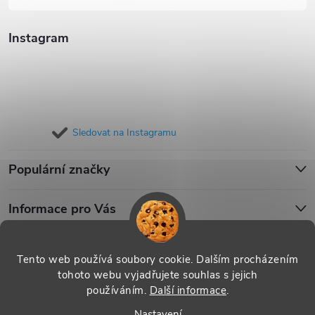
Instagram
Sledovat na Instagramu
Populární značky
Informace pro Vás
Blog
Tento web používá soubory cookie. Dalším procházením
tohoto webu vyjadřujete souhlas s jejich
používáním.
Další informace
.
Copyright 2026
iPouzdro.cz
. Všechna práva vyhrazena.
Upravit
Nastavení