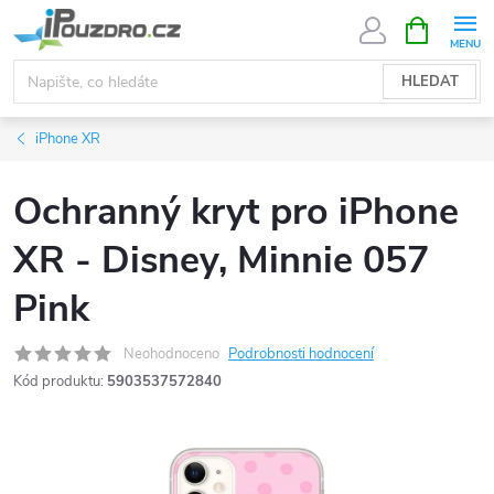
Přejít
NÁKUPNÍ
KOŠÍK
na
obsah
HLEDAT
iPhone XR
Ochranný kryt pro iPhone
XR - Disney, Minnie 057
Pink
Neohodnoceno
Podrobnosti hodnocení
Kód produktu:
5903537572840