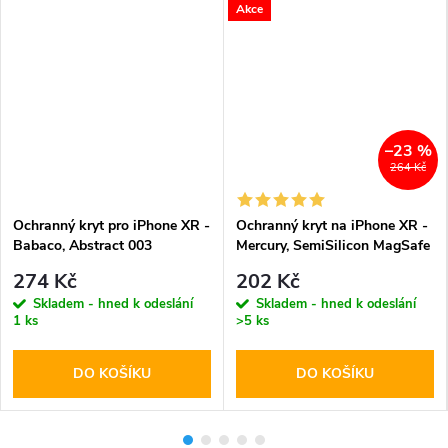
Akce
–23 %
264 Kč
Ochranný kryt pro iPhone XR -
Ochranný kryt na iPhone XR -
Babaco, Abstract 003
Mercury, SemiSilicon MagSafe
Sierra
274 Kč
202 Kč
Skladem - hned k odeslání
Skladem - hned k odeslání
1 ks
>5 ks
DO KOŠÍKU
DO KOŠÍKU