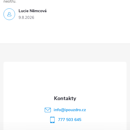
neotřu.
Lucie Nĕmcová
9.8.2026
Z
á
p
a
t
info
@
ipouzdro.cz
í
777 503 645