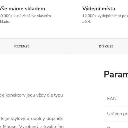
Vše máme skladem
Výdejní místa
0.000+ kusů zboží ve vlastním
12.000+ výdejních míst po 
kladu.
a SR.
RECENZE
DISKUZE
Param
t a konektory jsou vždy dle typu
EAN
:
Určeno pr
8 je stylový a odolný doplněk,
y Mouse. Vyrobený z kvalitního