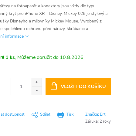
výřezy na fotoaparát a konektory jsou vždy dle typu
nný kryt pro iPhone XR - Disney, Mickey 028 je stylový a
noušky Disneyho a milovníky Mickey Mouse. Vyrobený z
uje spolehlivou ochranu před nárazy, škrábanci a
lní informace
ní
1 ks
10.8.2026
VLOŽIT DO KOŠÍKU
dat dostupnost
Sdílet
Tisk
Značka:
Ert
Záruka
:
2 roky