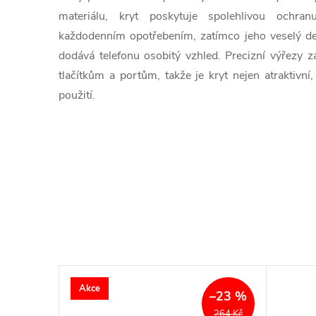
materiálu, kryt poskytuje spolehlivou ochra
každodenním opotřebením, zatímco jeho veselý 
dodává telefonu osobitý vzhled. Precizní výřezy z
tlačítkům a portům, takže je kryt nejen atraktivní
použití.
Akce
–23 %
–23 %
264 Kč
264 Kč