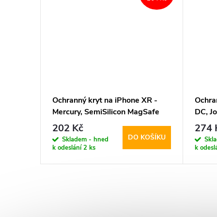
XR -
Ochranný kryt na iPhone XR -
Ochra
gSafe
Mercury, SemiSilicon MagSafe
DC, J
Stone
202 Kč
274 
KOŠÍKU
DO KOŠÍKU
Skladem - hned
Skl
k odeslání
2 ks
k odesl