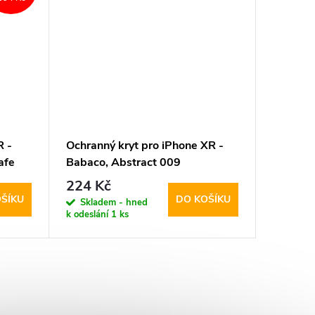
R -
Ochranný kryt pro iPhone XR -
Ochrann
afe
Babaco, Abstract 009
Babaco,
224 Kč
274 K
ŠÍKU
DO KOŠÍKU
Skladem - hned
Sklad
k odeslání
1 ks
k odeslán