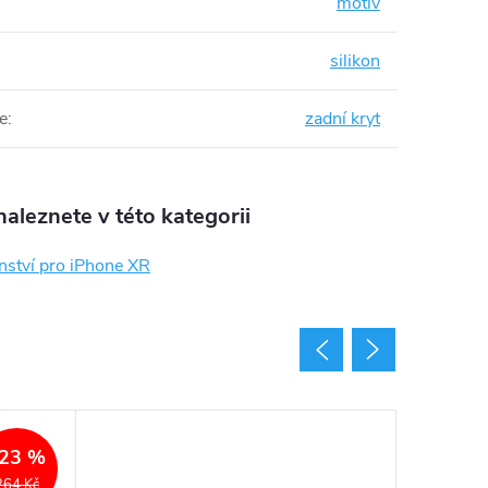
motiv
silikon
e
:
zadní kryt
aleznete v této kategorii
nství pro iPhone XR
23 %
264 Kč