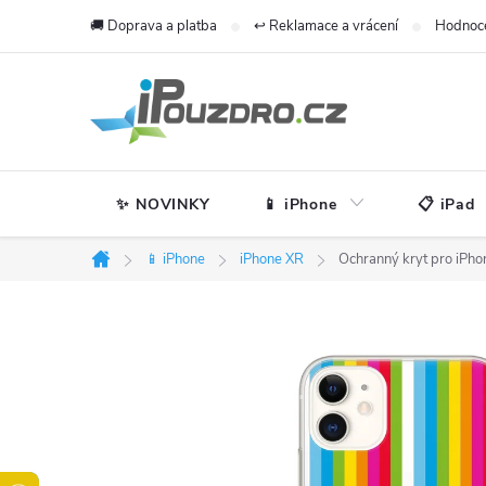
Přejít
🚚 Doprava a platba
↩️ Reklamace a vrácení
Hodnoc
na
obsah
✨ NOVINKY
📱 iPhone
📋 iPad
📱 iPhone
iPhone XR
Ochranný kryt pro iPho
Domů