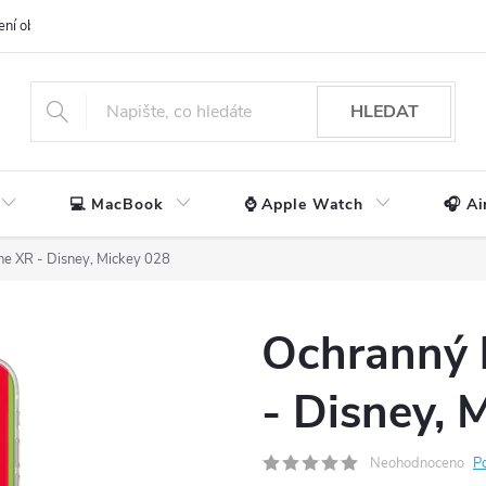
ení obchodu
📃 Obchodní podmínky
🔒 Ochrana os. údajů
📞 Ko
HLEDAT
💻 MacBook
⌚ Apple Watch
🎧 Ai
ne XR - Disney, Mickey 028
Ochranný 
- Disney, 
Neohodnoceno
P