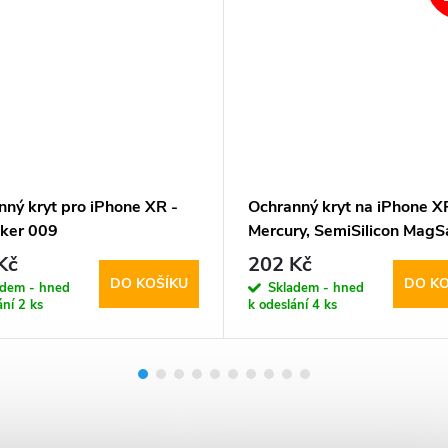
nný kryt pro iPhone XR -
Ochranný kryt na iPhone X
oker 009
Mercury, SemiSilicon MagS
Purple
Kč
202 Kč
DO KOŠÍKU
DO KO
adem - hned
Skladem - hned
ání
2 ks
k odeslání
4 ks