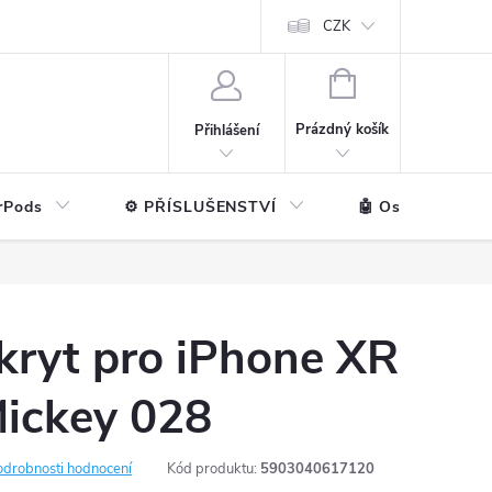
ntakt
💼 Pro firmy
CZK
NÁKUPNÍ
KOŠÍK
Prázdný košík
Přihlášení
rPods
⚙️ PŘÍSLUŠENSTVÍ
🤖 Ostatní značk
kryt pro iPhone XR
Mickey 028
odrobnosti hodnocení
Kód produktu:
5903040617120