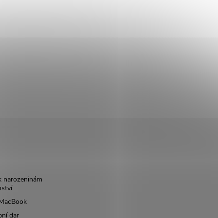
k narozeninám
nství
š MacBook
bní dar