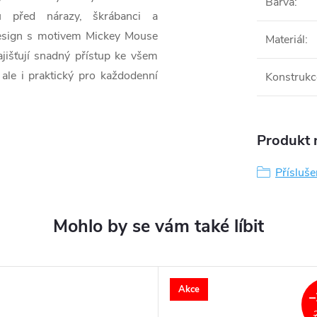
Barva
:
nu před nárazy, škrábanci a
design s motivem Mickey Mouse
Materiál
:
ajišťují snadný přístup ke všem
, ale i praktický pro každodenní
Konstrukc
Produkt n
Přísluše
Akce
–