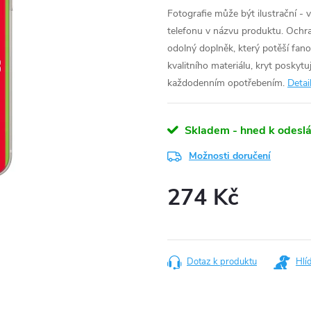
Fotografie může být ilustrační - 
telefonu v názvu produktu.
Ochra
odolný doplněk, který potěší fa
kvalitního materiálu, kryt poskyt
každodenním opotřebením.
Detai
Skladem - hned k odeslá
Možnosti doručení
274 Kč
Měrná
cena:
Dotaz k produktu
Hlí