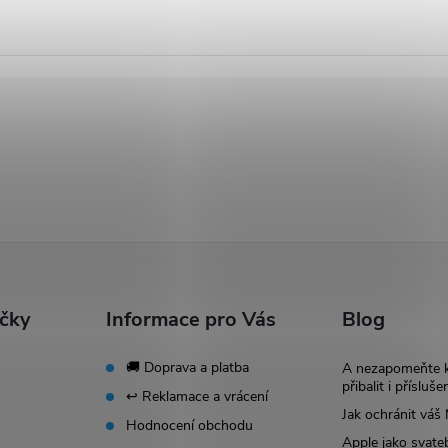
ačky
Informace pro Vás
Blog
🚚 Doprava a platba
A nezapomeňte 
přibalit i přísluše
↩️ Reklamace a vrácení
Jak ochránit vá
Hodnocení obchodu
Apple jako svate