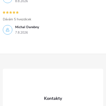
8.8.2026
Dávám 5 hvezdicek
Michal Darebny
7.8.2026
Z
á
p
a