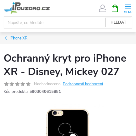
Přejít
NÁKUPNÍ
KOŠÍK
na
obsah
HLEDAT
iPhone XR
Ochranný kryt pro iPhone
XR - Disney, Mickey 027
Neohodnoceno
Podrobnosti hodnocení
Kód produktu:
5903040615881