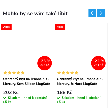
Akce
Akce
–23 %
–22 %
264 Kč
244 Kč
Ochranný kryt na iPhone XR -
Ochranný kryt na iPhone XR -
Mercury, SemiSilicon MagSafe
Mercury, JelHard MagSafe
Green
Transparent
202 Kč
188 Kč
Skladem - hned k odeslání
Skladem - hned k odeslání
>5 ks
>5 ks