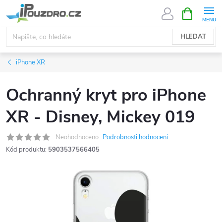
Přejít
NÁKUPNÍ
KOŠÍK
na
obsah
HLEDAT
iPhone XR
Ochranný kryt pro iPhone
XR - Disney, Mickey 019
Neohodnoceno
Podrobnosti hodnocení
Kód produktu:
5903537566405