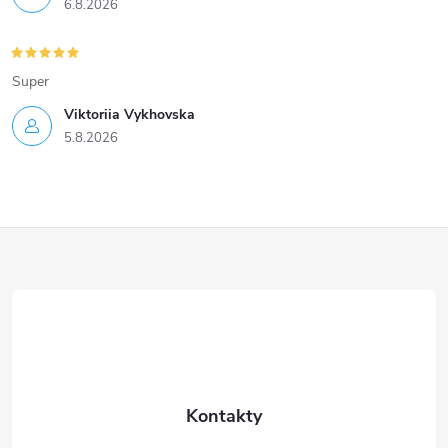
6.8.2026
Super
Viktoriia Vykhovska
5.8.2026
Z
á
p
a