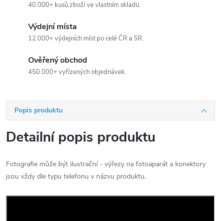
40.000+ kusů zboží ve vlastním skladu.
Výdejní místa
12.000+ výdejních míst po celé ČR a SR.
Ověřený obchod
450.000+ vyřízených objednávek.
Popis produktu
Detailní popis produktu
Fotografie může být ilustrační - výřezy na fotoaparát a konektory
jsou vždy dle typu telefonu v názvu produktu.