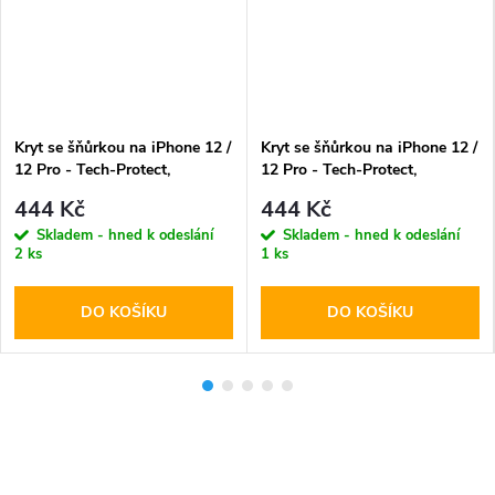
Kryt se šňůrkou na iPhone 12 /
Kryt se šňůrkou na iPhone 12 /
12 Pro - Tech-Protect,
12 Pro - Tech-Protect,
Magnecklace MagSafe Crayon
Magnecklace MagSafe Cosmic
444 Kč
444 Kč
Gray
Latte
Skladem - hned k odeslání
Skladem - hned k odeslání
2 ks
1 ks
DO KOŠÍKU
DO KOŠÍKU