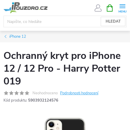
Přejít
NÁKUPNÍ
KOŠÍK
na
obsah
HLEDAT
iPhone 12
Ochranný kryt pro iPhone
12 / 12 Pro - Harry Potter
019
Neohodnoceno
Podrobnosti hodnocení
Kód produktu:
5903932124576