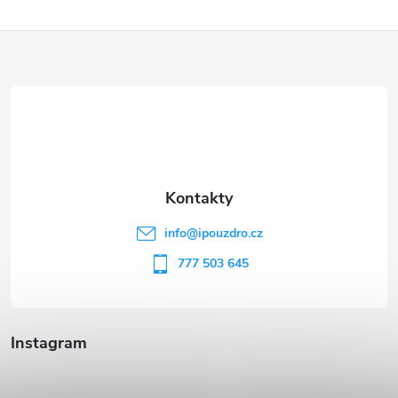
Z
á
p
a
t
info
@
ipouzdro.cz
í
777 503 645
Instagram