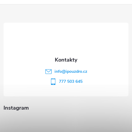
Z
á
p
a
t
info
@
ipouzdro.cz
í
777 503 645
Instagram