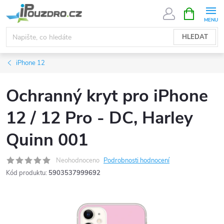
Přejít
NÁKUPNÍ
KOŠÍK
na
obsah
HLEDAT
iPhone 12
Ochranný kryt pro iPhone
12 / 12 Pro - DC, Harley
Quinn 001
Neohodnoceno
Podrobnosti hodnocení
Kód produktu:
5903537999692