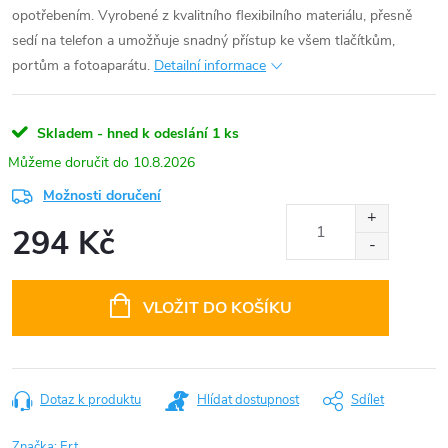
opotřebením. Vyrobené z kvalitního flexibilního materiálu, přesně
sedí na telefon a umožňuje snadný přístup ke všem tlačítkům,
portům a fotoaparátu.
Detailní informace
Skladem - hned k odeslání
1 ks
10.8.2026
Možnosti doručení
294 Kč
Měrná
cena:
VLOŽIT DO KOŠÍKU
Dotaz k produktu
Hlídat dostupnost
Sdílet
Značka:
Ert