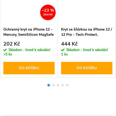
–23 %
264 Kč
Ochranný kryt na iPhone 12 -
Kryt se šňůrkou na iPhone 12 /
Mercury, SemiSilicon MagSafe
12 Pro - Tech-Protect,
Sierra
Magnecklace MagSafe Cosmic
202 Kč
444 Kč
Latte
Skladem - hned k odeslání
Skladem - hned k odeslání
>5 ks
1 ks
DO KOŠÍKU
DO KOŠÍKU