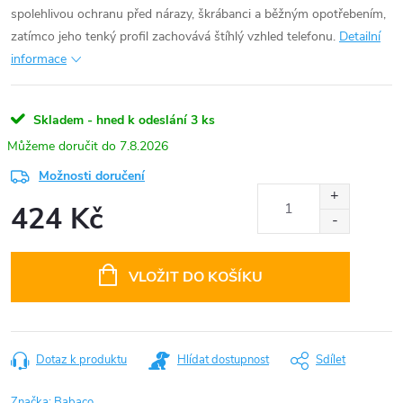
spolehlivou ochranu před nárazy, škrábanci a běžným opotřebením,
zatímco jeho tenký profil zachovává štíhlý vzhled telefonu.
Detailní
informace
Skladem - hned k odeslání
3 ks
7.8.2026
Možnosti doručení
424 Kč
Měrná
cena:
VLOŽIT DO KOŠÍKU
Dotaz k produktu
Hlídat dostupnost
Sdílet
Značka:
Babaco