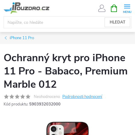
Přejít
NÁKUPNÍ
KOŠÍK
na
obsah
HLEDAT
iPhone 11 Pro
Ochranný kryt pro iPhone
11 Pro - Babaco, Premium
Marble 012
Neohodnoceno
Podrobnosti hodnocení
Kód produktu:
5903932032000