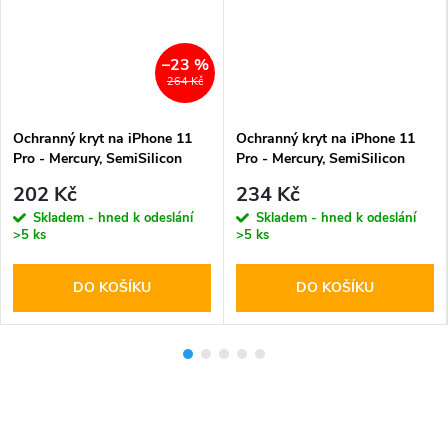
–23 %
264 Kč
Ochranný kryt na iPhone 11
Ochranný kryt na iPhone 11
Pro - Mercury, SemiSilicon
Pro - Mercury, SemiSilicon
MagSafe Sierra
MagSafe Green
202 Kč
234 Kč
Skladem - hned k odeslání
Skladem - hned k odeslání
>5 ks
>5 ks
DO KOŠÍKU
DO KOŠÍKU