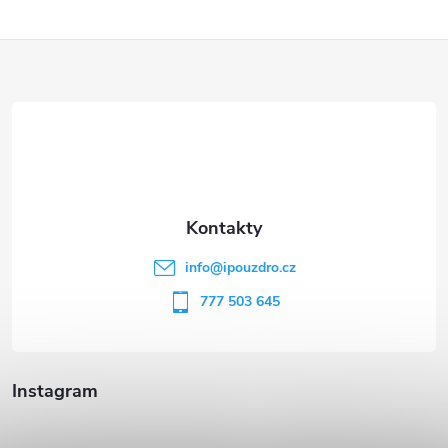
Z
á
p
a
t
info
@
ipouzdro.cz
í
777 503 645
Instagram