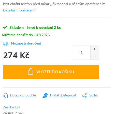
kryt chrání telefon před nárazy, škrábanci a běžným opotřebením.
Detailní informace
Skladem - hned k odeslání
2 ks
10.8.2026
Možnosti doručení
274 Kč
Měrná
cena:
VLOŽIT DO KOŠÍKU
Dotaz k produktu
Hlídat dostupnost
Sdílet
Značka:
Ert
Záruka
:
2 roky