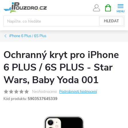
Přejít
NÁKUPNÍ
KOŠÍK
na
obsah
HLEDAT
iPhone 6 Plus / 6S Plus
Ochranný kryt pro iPhone
6 PLUS / 6S PLUS - Star
Wars, Baby Yoda 001
Neohodnoceno
Podrobnosti hodnocení
Kód produktu:
5903537645339