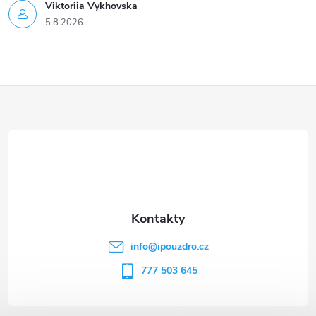
Viktoriia Vykhovska
5.8.2026
Z
á
p
a
t
info
@
ipouzdro.cz
í
777 503 645