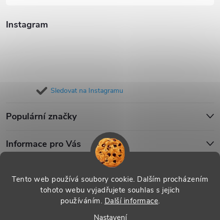
Instagram
Sledovat na Instagramu
Populární značky
Informace pro Vás
Blog
Tento web používá soubory cookie. Dalším procházením
tohoto webu vyjadřujete souhlas s jejich
používáním.
Další informace
.
Copyright 2026
iPouzdro.cz
. Všechna práva vyhrazena.
Upravit
Nastavení
nastavení cookies