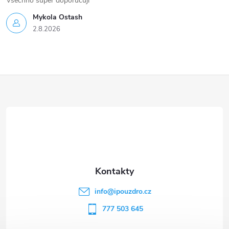
Všechno super doporučuji
Mykola Ostash
2.8.2026
Z
á
p
a
t
info
@
ipouzdro.cz
í
777 503 645