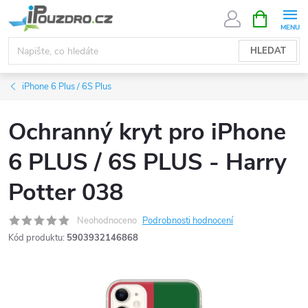
Přejít
NÁKUPNÍ
KOŠÍK
na
obsah
HLEDAT
iPhone 6 Plus / 6S Plus
Ochranný kryt pro iPhone
6 PLUS / 6S PLUS - Harry
Potter 038
Neohodnoceno
Podrobnosti hodnocení
Kód produktu:
5903932146868