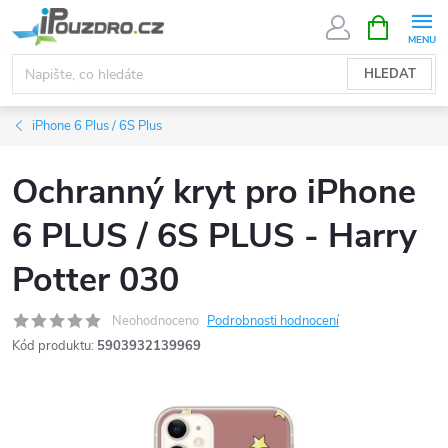
Přejít
NÁKUPNÍ
KOŠÍK
na
obsah
HLEDAT
iPhone 6 Plus / 6S Plus
Ochranný kryt pro iPhone
6 PLUS / 6S PLUS - Harry
Potter 030
Neohodnoceno
Podrobnosti hodnocení
Kód produktu:
5903932139969