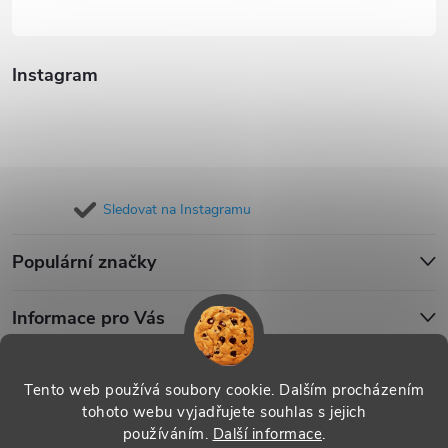
Instagram
Sledovat na Instagramu
Populární značky
Informace pro Vás
Blog
Tento web používá soubory cookie. Dalším procházením
tohoto webu vyjadřujete souhlas s jejich
používáním.
Další informace
.
Copyright 2026
iPouzdro.cz
. Všechna práva vyhrazena.
Upravit