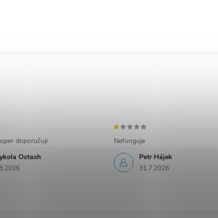
uper doporučuji
Nefunguje
ykola Ostash
Petr Hájek
8.2026
31.7.2026