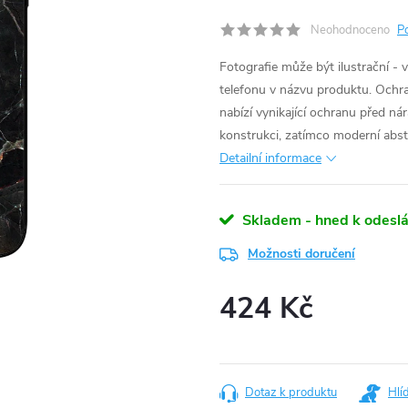
Neohodnoceno
P
Fotografie může být ilustrační - 
telefonu v názvu produktu.
Ochra
nabízí vynikající ochranu před n
konstrukci, zatímco moderní abst
Detailní informace
Skladem - hned k odeslá
Možnosti doručení
424 Kč
Měrná
cena:
Dotaz k produktu
Hlí