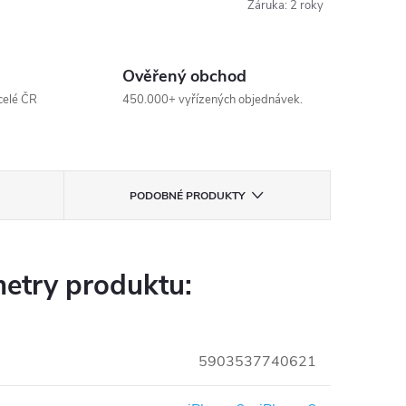
Záruka
:
2 roky
Ověřený obchod
celé ČR
450.000+ vyřízených objednávek.
PODOBNÉ PRODUKTY
etry produktu:
5903537740621