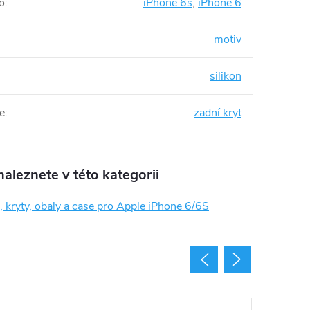
o
:
iPhone 6s
,
iPhone 6
motiv
silikon
e
:
zadní kryt
aleznete v této kategorii
 kryty, obaly a case pro Apple iPhone 6/6S