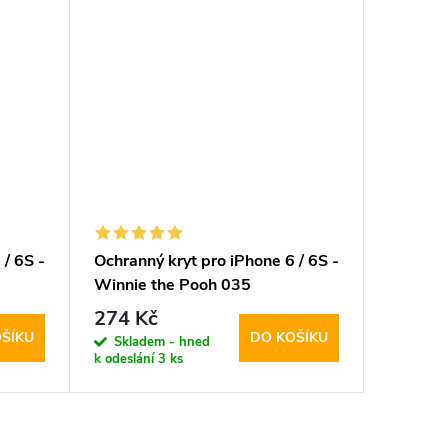
 / 6S -
Ochranný kryt pro iPhone 6 / 6S -
Ochranný
Winnie the Pooh 035
Babaco,
274 Kč
424 K
ŠÍKU
DO KOŠÍKU
Skladem - hned
Sklad
k odeslání
3 ks
k odeslán