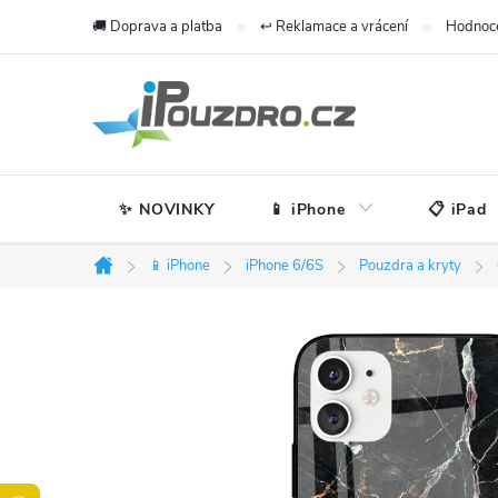
Přejít
🚚 Doprava a platba
↩️ Reklamace a vrácení
Hodnoc
na
obsah
✨ NOVINKY
📱 iPhone
📋 iPad
📱 iPhone
iPhone 6/6S
Pouzdra a kryty
Domů