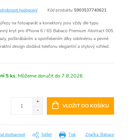
odrobnosti hodnocení
Kód produktu:
5903537740621
výřezy na fotoaparát a konektory jsou vždy dle typu
nný kryt pro iPhone 6 / 6S Babaco Premium Abstract 005
árazy, poškrábáním a opotřebením díky odolnému a pevné
raktní design dodává telefonu elegantní a stylový vzhled.
ní
5 ks
7.8.2026
VLOŽIT DO KOŠÍKU
dat dostupnost
Sdílet
Tisk
Značka:
Babaco