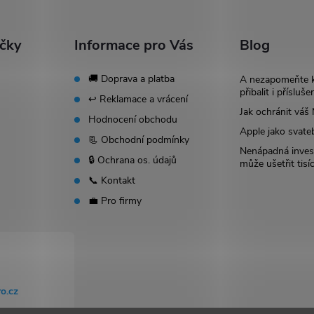
ačky
Informace pro Vás
Blog
🚚 Doprava a platba
A nezapomeňte 
přibalit i přísluše
↩️ Reklamace a vrácení
Jak ochránit vá
Hodnocení obchodu
Apple jako svate
📃 Obchodní podmínky
Nenápadná invest
🔒 Ochrana os. údajů
může ušetřit tisí
📞 Kontakt
💼 Pro firmy
o.cz