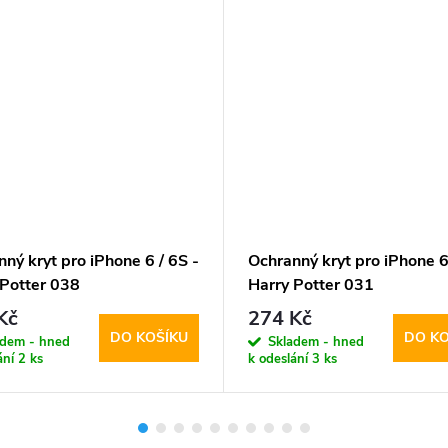
ný kryt pro iPhone 6 / 6S -
Ochranný kryt pro iPhone 6
 Potter 038
Harry Potter 031
Kč
274 Kč
DO KOŠÍKU
DO KO
adem - hned
Skladem - hned
ání
2 ks
k odeslání
3 ks