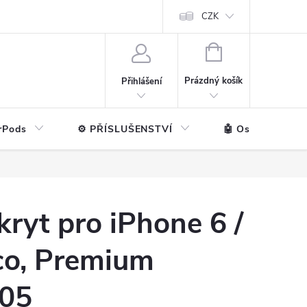
ntakt
💼 Pro firmy
CZK
NÁKUPNÍ
KOŠÍK
Prázdný košík
Přihlášení
rPods
⚙️ PŘÍSLUŠENSTVÍ
🤖 Ostatní značk
ryt pro iPhone 6 /
co, Premium
005