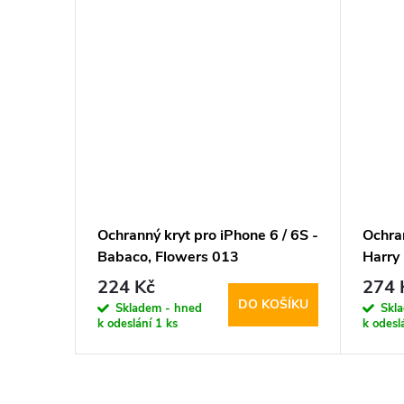
–23 %
224 Kč
6 / 6S -
Ochranný kryt pro iPhone 6 / 6S -
Ochran
Babaco, Flowers 013
Harry
Transparent
224 Kč
274 
KOŠÍKU
DO KOŠÍKU
Skladem - hned
Skl
k odeslání
1 ks
k odesl