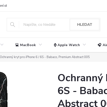
ení obchodu
📃 Obchodní podmínky
🔒 Ochrana os. údajů
📞 Ko
HLEDAT
💻 MacBook
⌚ Apple Watch
🎧 Ai
Ochranný kryt pro iPhone 6 / 6S - Babaco, Premium Abstract 005
Ochranný k
6S - Baba
Abstract 