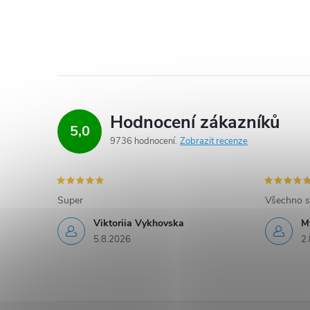
Hodnocení zákazníků
5,0
9736 hodnocení
Zobrazit recenze
Super
Všechno s
Viktoriia Vykhovska
M
5.8.2026
2.