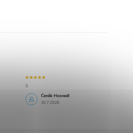
5
Čeněk Hosnedl
30.7.2026