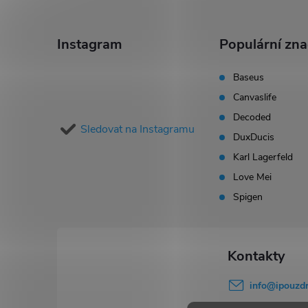
Z
á
Instagram
Populární zn
p
Baseus
Canvaslife
a
Decoded
Sledovat na Instagramu
t
DuxDucis
Karl Lagerfeld
í
Love Mei
Spigen
info
@
ipouzdr