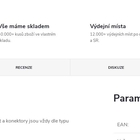
Vše máme skladem
Výdejní místa
0.000+ kusů zboží ve vlastním
12.000+ výdejních míst po 
kladu.
a SR.
RECENZE
DISKUZE
Param
t a konektory jsou vždy dle typu
EAN
: