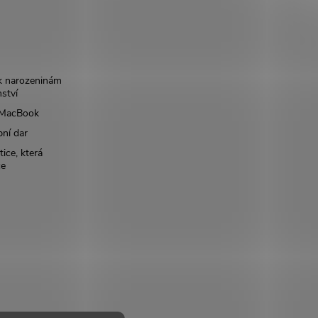
k narozeninám
nství
š MacBook
bní dar
ice, která
ce