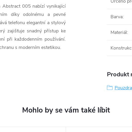
Určeno pr
Abstract 005 nabízí vynikající
ením díky odolnému a pevné
Barva
:
vá telefonu elegantní a stylový
erý zajišťuje snadný přístup ke
Materiál
:
ení při každodenním používání.
 ochranu s moderním estetikou.
Konstrukc
Produkt n
Pouzdra,