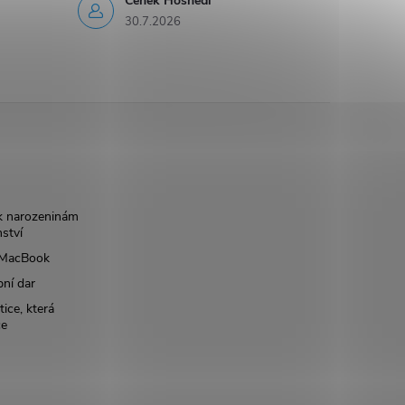
Čeněk Hosnedl
30.7.2026
k narozeninám
nství
š MacBook
bní dar
ice, která
ce