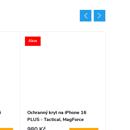
Akce
Akce
6
Ochranný kryt na iPhone 16
Ochrann
PLUS - Tactical, MagForce
PLUS - 
Aramid
Wine
980 Kč
210 K