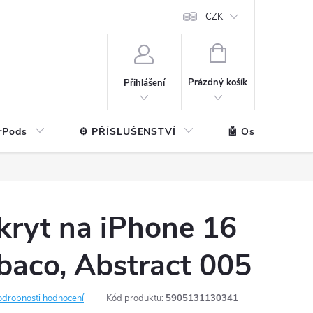
ntakt
💼 Pro firmy
CZK
NÁKUPNÍ
KOŠÍK
Prázdný košík
Přihlášení
rPods
⚙️ PŘÍSLUŠENSTVÍ
🤖 Ostatní značk
kryt na iPhone 16
baco, Abstract 005
odrobnosti hodnocení
Kód produktu:
5905131130341