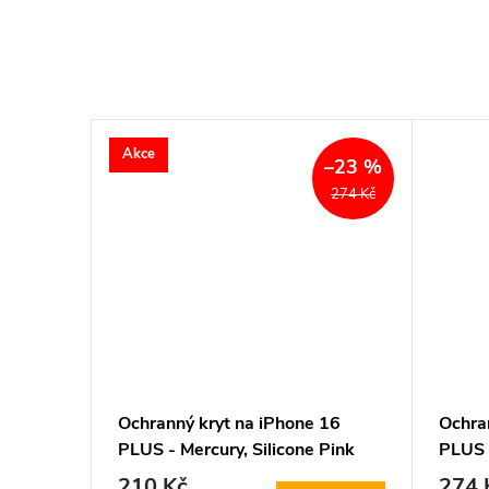
Akce
–23 %
274 Kč
 16
Ochranný kryt na iPhone 16
Ochra
PLUS - Mercury, Silicone Pink
PLUS 
Sand
Trans
210 Kč
274 