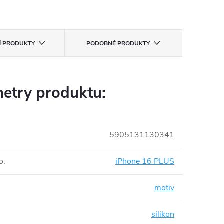
CÍ PRODUKTY
PODOBNÉ PRODUKTY
etry produktu:
5905131130341
o
:
iPhone 16 PLUS
motiv
silikon