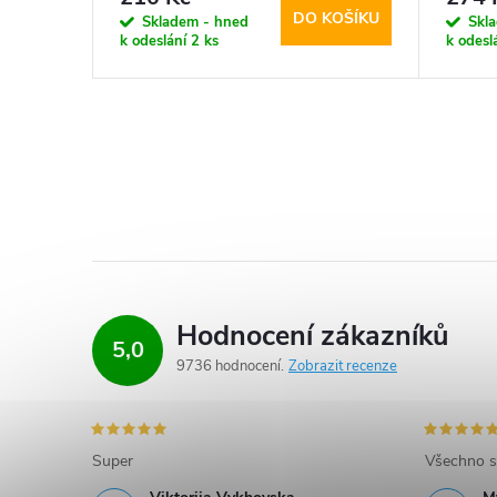
KOŠÍKU
DO KOŠÍKU
Skladem - hned
Skl
k odeslání
2 ks
k odesl
Hodnocení zákazníků
5,0
9736 hodnocení
Zobrazit recenze
Super
Všechno s