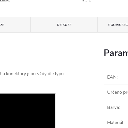
kladu.
a SR.
ZE
DISKUZE
SOUVISEJÍ
Param
t a konektory jsou vždy dle typu
EAN
:
Určeno pr
Barva
:
Materiál
: