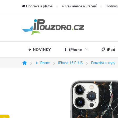
Přejít
🚚 Doprava a platba
↩️ Reklamace a vrácení
Hodnoc
na
obsah
✨ NOVINKY
📱 iPhone
📋 iPad
📱 iPhone
iPhone 16 PLUS
Pouzdra a kryty
Domů