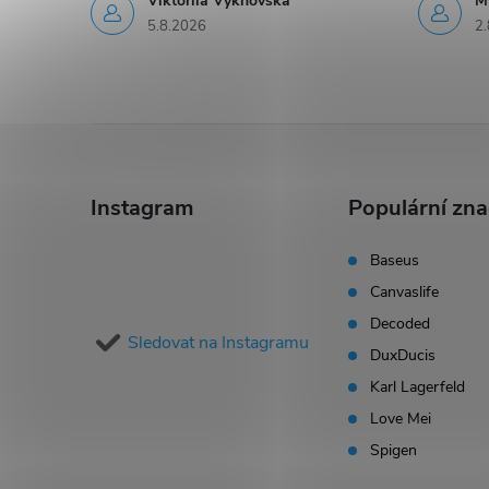
Viktoriia Vykhovska
M
5.8.2026
2.
Z
á
Instagram
Populární zn
p
Baseus
Canvaslife
a
Decoded
Sledovat na Instagramu
t
DuxDucis
Karl Lagerfeld
í
Love Mei
Spigen