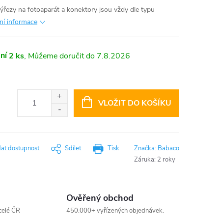
výřezy na fotoaparát a konektory jsou vždy dle typu
lní informace
ní
2 ks
7.8.2026
VLOŽIT DO KOŠÍKU
dat dostupnost
Sdílet
Tisk
Značka:
Babaco
Záruka
:
2 roky
Ověřený obchod
celé ČR
450.000+ vyřízených objednávek.