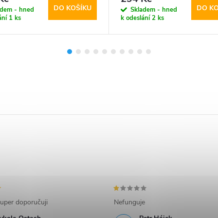
DO KOŠÍKU
DO KO
adem - hned
Skladem - hned
ání
1 ks
k odeslání
2 ks
uper doporučuji
Nefunguje