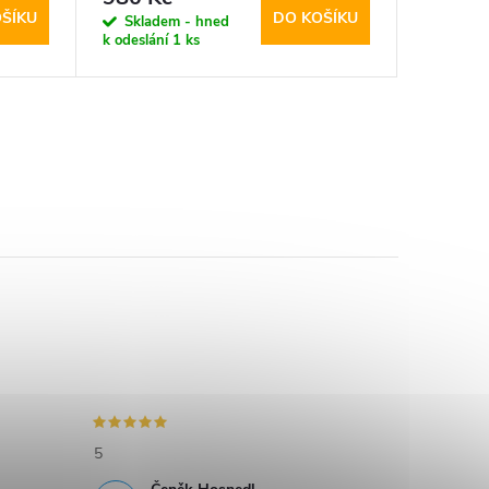
ŠÍKU
DO KOŠÍKU
Skladem - hned
Sklad
k odeslání
1 ks
k odeslán
5