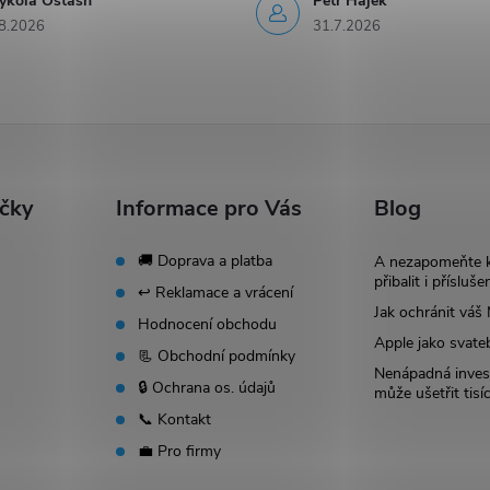
ykola Ostash
Petr Hájek
8.2026
31.7.2026
ačky
Informace pro Vás
Blog
🚚 Doprava a platba
A nezapomeňte 
přibalit i přísluše
↩️ Reklamace a vrácení
Jak ochránit vá
Hodnocení obchodu
Apple jako svate
📃 Obchodní podmínky
Nenápadná invest
🔒 Ochrana os. údajů
může ušetřit tisí
📞 Kontakt
💼 Pro firmy