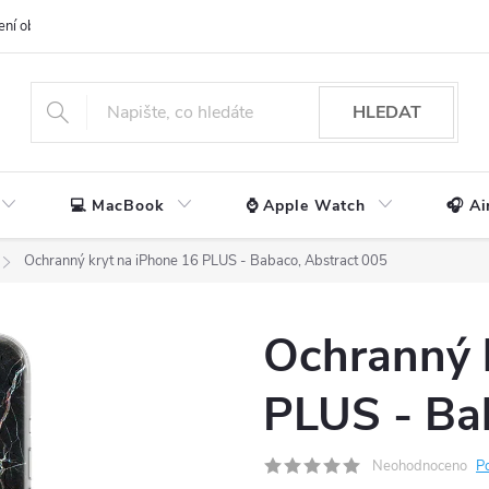
ení obchodu
📃 Obchodní podmínky
🔒 Ochrana os. údajů
📞 Ko
HLEDAT
💻 MacBook
⌚ Apple Watch
🎧 Ai
Ochranný kryt na iPhone 16 PLUS - Babaco, Abstract 005
Ochranný 
PLUS - Ba
Neohodnoceno
P