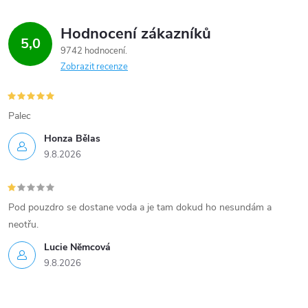
Hodnocení zákazníků
5,0
9742 hodnocení
Zobrazit recenze
Palec
Honza Bělas
9.8.2026
Pod pouzdro se dostane voda a je tam dokud ho nesundám a
neotřu.
Lucie Nĕmcová
9.8.2026