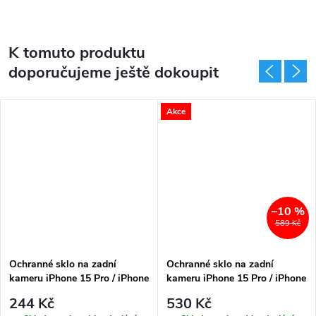
K tomuto produktu
doporučujeme ještě dokoupit
Akce
–10 %
589 Kč
Ochranné sklo na zadní
Ochranné sklo na zadní
kameru iPhone 15 Pro / iPhone
kameru iPhone 15 Pro / iPhone
15 Pro MAX - Hofi, Cam Pro+
15 Pro MAX - Spigen,
244 Kč
530 Kč
Black
Optik.TR (2ks)