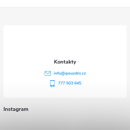
Z
á
p
a
t
info
@
ipouzdro.cz
í
777 503 645
Instagram