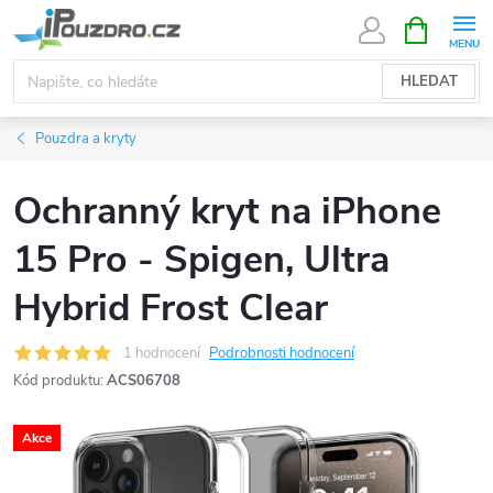
Přejít
NÁKUPNÍ
KOŠÍK
na
obsah
HLEDAT
Pouzdra a kryty
Ochranný kryt na iPhone
15 Pro - Spigen, Ultra
Hybrid Frost Clear
1 hodnocení
Podrobnosti hodnocení
Kód produktu:
ACS06708
Akce