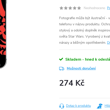
Neohodnoceno
P
Fotografie může být ilustrační - 
telefonu v názvu produktu.
Ochra
stylový a odolný doplněk inspir
světa Star Wars. Vyrobený z kvali
nárazy a běžným opotřebením.
D
Skladem - hned k odeslá
Možnosti doručení
274 Kč
Měrná
cena:
Dotaz k produktu
Hlí