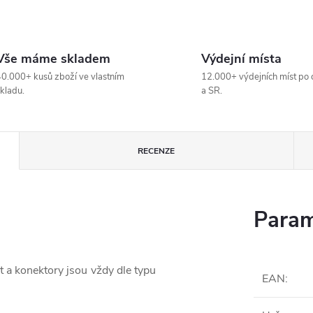
Vše máme skladem
Výdejní místa
0.000+ kusů zboží ve vlastním
12.000+ výdejních míst po 
kladu.
a SR.
RECENZE
Param
t a konektory jsou vždy dle typu
EAN
: