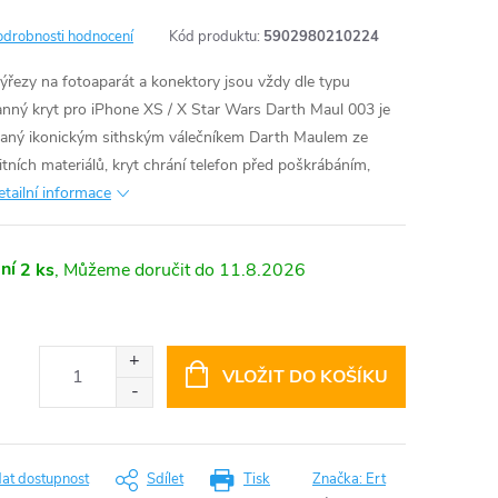
odrobnosti hodnocení
Kód produktu:
5902980210224
výřezy na fotoaparát a konektory jsou vždy dle typu
nný kryt pro iPhone XS / X Star Wars Darth Maul 003 je
ovaný ikonickým sithským válečníkem Darth Maulem ze
tních materiálů, kryt chrání telefon před poškrábáním,
etailní informace
ní
2 ks
11.8.2026
VLOŽIT DO KOŠÍKU
dat dostupnost
Sdílet
Tisk
Značka:
Ert