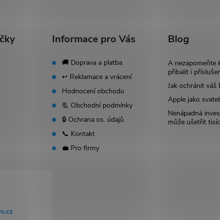
ačky
Informace pro Vás
Blog
🚚 Doprava a platba
A nezapomeňte 
přibalit i přísluše
↩️ Reklamace a vrácení
Jak ochránit vá
Hodnocení obchodu
Apple jako svate
📃 Obchodní podmínky
Nenápadná invest
🔒 Ochrana os. údajů
může ušetřit tisí
📞 Kontakt
💼 Pro firmy
o.cz