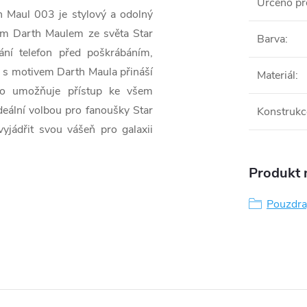
Určeno pr
 Maul 003 je stylový a odolný
em Darth Maulem ze světa Star
Barva
:
ání telefon před poškrábáním,
 s motivem Darth Maula přináší
Materiál
:
dno umožňuje přístup ke všem
ideální volbou pro fanoušky Star
Konstrukc
vyjádřit svou vášeň pro galaxii
Produkt n
Pouzdra,