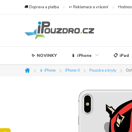
Přejít
🚚 Doprava a platba
↩️ Reklamace a vrácení
Hodnoc
na
obsah
✨ NOVINKY
📱 iPhone
📋 iPad
📱 iPhone
iPhone X
Pouzdra a kryty
Och
Domů