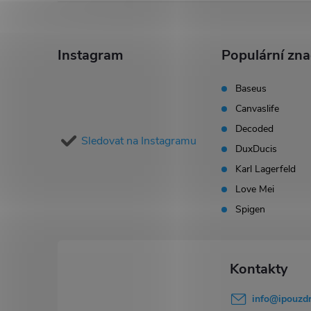
Z
á
Instagram
Populární zn
p
Baseus
Canvaslife
a
Decoded
Sledovat na Instagramu
t
DuxDucis
Karl Lagerfeld
í
Love Mei
Spigen
info
@
ipouzdr