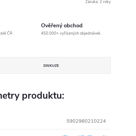
Záruka
:
2 roky
Ověřený obchod
celé ČR
450.000+ vyřízených objednávek.
DISKUZE
etry produktu:
5902980210224