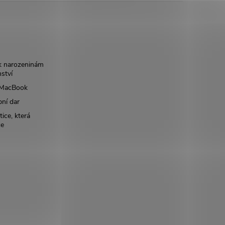
k narozeninám
nství
š MacBook
bní dar
ice, která
ce