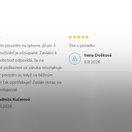
em pouzdro na Iphone, již po 3
Vse v poradku
užívání je ošoupané. Zasláno k
Irena Došková
 obchod odpovídá, že na
6.8.2026
é poškození se záruka nevztahuje.
y pouzdro je, když se běžným
 tak opotřebuje? Zaslán dotaz na
ostupovat.
udmila Kučerová
8.2026