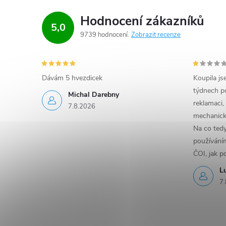
Hodnocení zákazníků
5,0
9739 hodnocení
Zobrazit recenze
Dávám 5 hvezdicek
Koupila js
týdnech po
Michal Darebny
reklamaci,
7.8.2026
mechanick
Na co ted
používáním
ČOI, jak p
L
7.