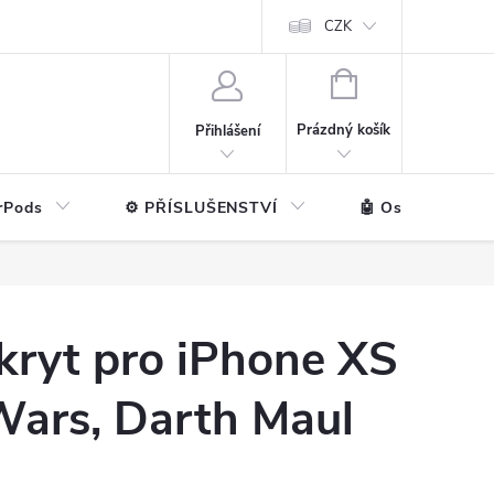
ntakt
💼 Pro firmy
CZK
NÁKUPNÍ
KOŠÍK
Prázdný košík
Přihlášení
rPods
⚙️ PŘÍSLUŠENSTVÍ
🤖 Ostatní značk
kryt pro iPhone XS
 Wars, Darth Maul