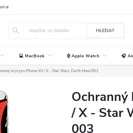
ení obchodu
📃 Obchodní podmínky
🔒 Ochrana os. údajů
📞 Ko
HLEDAT
💻 MacBook
⌚ Apple Watch
🎧 Ai
ranný kryt pro iPhone XS / X - Star Wars, Darth Maul 003
Ochranný 
/ X - Star
003