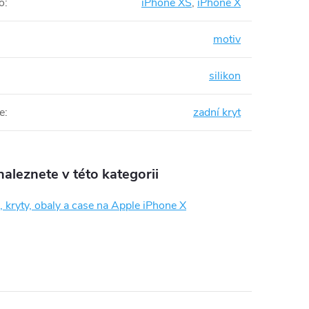
o
:
iPhone XS
,
iPhone X
motiv
silikon
e
:
zadní kryt
aleznete v této kategorii
 kryty, obaly a case na Apple iPhone X