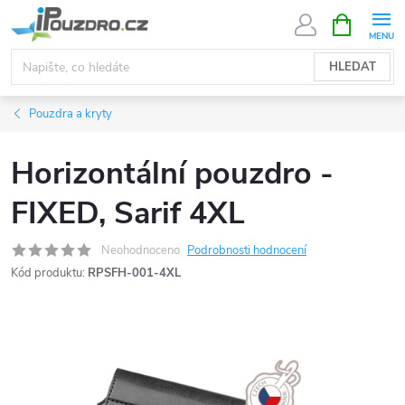
Přejít
NÁKUPNÍ
KOŠÍK
na
obsah
HLEDAT
Pouzdra a kryty
Horizontální pouzdro -
FIXED, Sarif 4XL
Neohodnoceno
Podrobnosti hodnocení
Kód produktu:
RPSFH-001-4XL