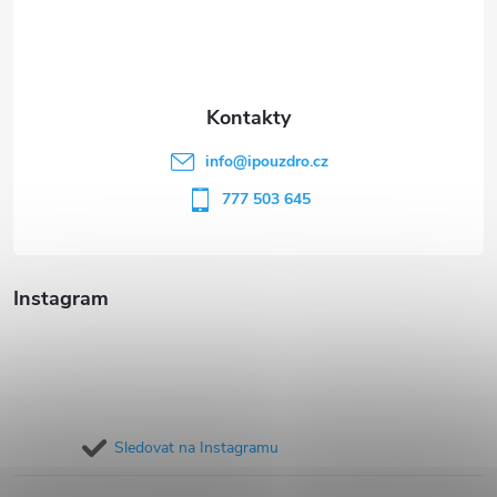
p
a
t
info
@
ipouzdro.cz
í
777 503 645
Instagram
Sledovat na Instagramu