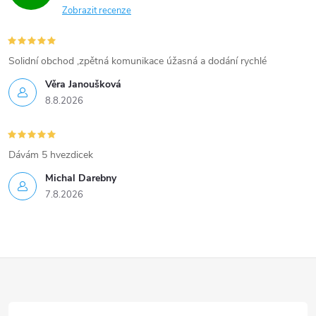
Zobrazit recenze
Solidní obchod ,zpětná komunikace úžasná a dodání rychlé
Věra Janoušková
8.8.2026
Dávám 5 hvezdicek
Michal Darebny
7.8.2026
Z
á