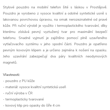
Stylové pouzdro na mobilní telefon šité s láskou v Prostějově.
Pouzdro je vyrobeno z vysoce kvalitní a odolné syntetické usně s
lakovanou povrchovou úpravou, na omak nerozeznatelné od pravé
kůže. Při ruční výrobě je využito i termoplastického tvarování, díky
kterému získává pevný vyztužený tvar pro maximální bezpečí
telefonu. Snadné vyjmutí je zajištěno pomocí plně uzavřeného
vytlačovacího systému v jeho spodní části. Pouzdro je opatřeno
pevným kovovým klipem a je určeno zejména k nošení na opasku.
Jeho uzavírání zabezpečují dva páry kvalitních neodymových
magnetů.
Vlastnosti:
- pouzdro z PU kůže
- materiál: vysoce kvalitní syntetická useň
- ruční výroba v ČR
- termoplasticky tvarované
- kovový klip pro opasky do šíře 4 cm