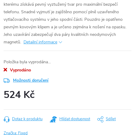
kterému získává pevný vyztužený tvar pro maximální bezpečí
telefonu. Snadné vyjmutí je zajištěno pomocí plně uzavřeného
vytlačovacího systému v jeho spodní části. Pouzdro je opatřeno
pevným kovovým klipem a je určeno zejména k nošení na opasku.
Jeho uzavírání zabezpečují dva páry kvalitních neodymových
magnetů.
Detailní informace
Položka byla vyprodána…
Vyprodáno
Možnosti doručení
524 Kč
Měrná
cena:
Dotaz k produktu
Hlídat dostupnost
Sdílet
Značka:
Fixed