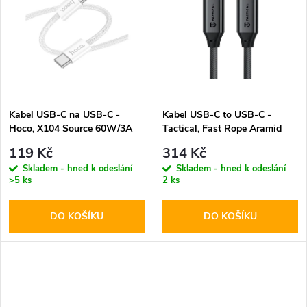
k
k
t
t
ů
ů
Kabel USB-C na USB-C -
Kabel USB-C to USB-C -
Hoco, X104 Source 60W/3A
Tactical, Fast Rope Aramid
200cm White
100cm
119 Kč
314 Kč
Skladem - hned k odeslání
Skladem - hned k odeslání
>5 ks
2 ks
DO KOŠÍKU
DO KOŠÍKU