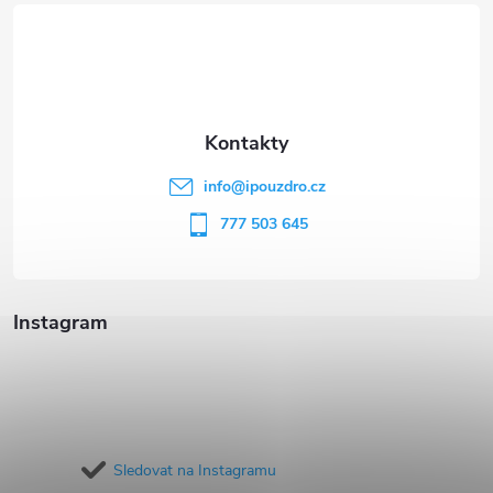
á
p
a
t
info
@
ipouzdro.cz
í
777 503 645
Instagram
Sledovat na Instagramu