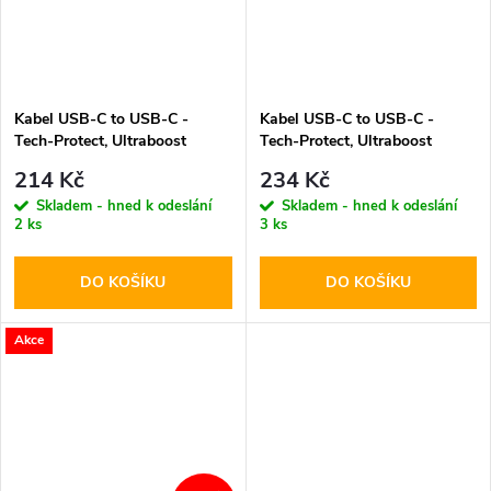
Kabel USB-C to USB-C -
Kabel USB-C to USB-C -
Tech-Protect, Ultraboost
Tech-Protect, Ultraboost
PD60W/3A Black 25cm
PD60W/3A Black 100cm
214 Kč
234 Kč
Skladem - hned k odeslání
Skladem - hned k odeslání
2 ks
3 ks
DO KOŠÍKU
DO KOŠÍKU
Akce