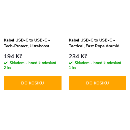
Kabel USB-C to USB-C -
Kabel USB-C to USB-C -
Tech-Protect, Ultraboost
Tactical, Fast Rope Aramid
PD60W/3A White 100cm
30cm
194 Kč
234 Kč
Skladem - hned k odeslání
Skladem - hned k odeslání
2 ks
1 ks
DO KOŠÍKU
DO KOŠÍKU