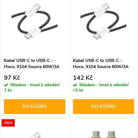
z
ý
Abecedně
e
p
n
i
í
s
p
Kabel USB-C to USB-C -
Kabel USB-C to USB-C -
Hoco, X104 Source 60W/3A
Hoco, X104 Source 60W/3A
p
100cm Black
200cm Black
r
97 Kč
142 Kč
r
Skladem - hned k odeslání
Skladem - hned k odeslání
1 ks
>5 ks
o
o
DO KOŠÍKU
DO KOŠÍKU
d
d
u
Akce
u