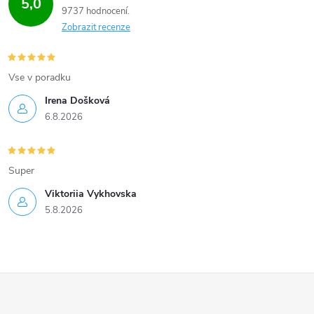
5,0
9737 hodnocení
p
Zobrazit recenze
i
s
Vse v poradku
u
Irena Došková
6.8.2026
Super
Viktoriia Vykhovska
5.8.2026
Z