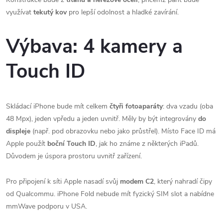
využívat
tekutý kov
pro lepší odolnost a hladké zavírání.
Výbava: 4 kamery a
Touch ID
Skládací iPhone bude mít celkem
čtyři fotoaparáty
: dva vzadu (oba
48 Mpx), jeden vpředu a jeden uvnitř. Měly by být integrovány
do
displeje
(např. pod obrazovku nebo jako průstřel). Místo Face ID má
Apple použít
boční Touch ID
, jak ho známe z některých iPadů.
Důvodem je úspora prostoru uvnitř zařízení.
Pro připojení k síti Apple nasadí svůj
modem C2
, který nahradí čipy
od Qualcommu. iPhone Fold nebude mít fyzický SIM slot a nabídne
mmWave podporu v USA.