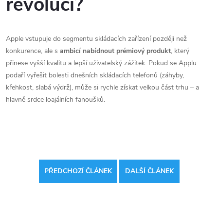
revoluci?
Apple vstupuje do segmentu skládacích zařízení později než
konkurence, ale s
ambicí nabídnout prémiový produkt
, který
přinese vyšší kvalitu a lepší uživatelský zážitek. Pokud se Applu
podaří vyřešit bolesti dnešních skládacích telefonů (záhyby,
křehkost, slabá výdrž), může si rychle získat velkou část trhu – a
hlavně srdce loajálních fanoušků.
PŘEDCHOZÍ ČLÁNEK
DALŠÍ ČLÁNEK