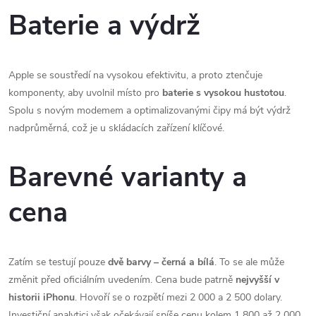
Baterie a výdrž
Apple se soustředí na vysokou efektivitu, a proto ztenčuje
komponenty, aby uvolnil místo pro
baterie s vysokou hustotou
.
Spolu s novým modemem a optimalizovanými čipy má být výdrž
nadprůměrná, což je u skládacích zařízení klíčové.
Barevné varianty a
cena
Zatím se testují pouze
dvě barvy – černá a bílá
. To se ale může
změnit před oficiálním uvedením. Cena bude patrně
nejvyšší v
historii iPhonu
. Hovoří se o rozpětí mezi 2 000 a 2 500 dolary.
Investiční analytici však očekávají spíše cenu kolem 1 800 až 2 000