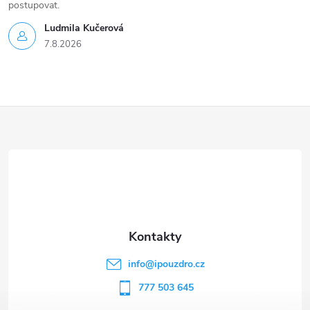
postupovat.
Ludmila Kučerová
7.8.2026
Z
á
p
a
t
info
@
ipouzdro.cz
í
777 503 645