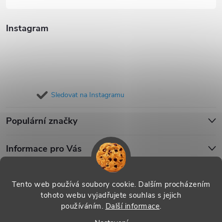
Instagram
Sledovat na Instagramu
Populární značky
Informace pro Vás
Blog
Tento web používá soubory cookie. Dalším procházením
tohoto webu vyjadřujete souhlas s jejich
používáním.
Další informace
.
Copyright 2026
iPouzdro.cz
. Všechna práva vyhrazena.
Upravit