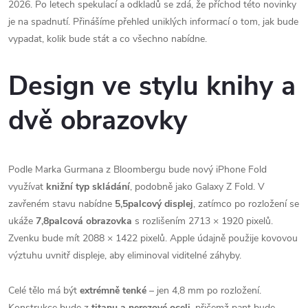
2026. Po letech spekulací a odkladů se zdá, že příchod této novinky
je na spadnutí. Přinášíme přehled uniklých informací o tom, jak bude
vypadat, kolik bude stát a co všechno nabídne.
Design ve stylu knihy a
dvě obrazovky
Podle Marka Gurmana z Bloombergu bude nový iPhone Fold
využívat
knižní typ skládání
, podobně jako Galaxy Z Fold. V
zavřeném stavu nabídne
5,5palcový displej
, zatímco po rozložení se
ukáže
7,8palcová obrazovka
s rozlišením 2713 × 1920 pixelů.
Zvenku bude mít 2088 × 1422 pixelů. Apple údajně použije kovovou
výztuhu uvnitř displeje, aby eliminoval viditelné záhyby.
Celé tělo má být
extrémně tenké
– jen 4,8 mm po rozložení.
Konstrukce bude z
titanu a nerezové oceli
, přičemž pant bude