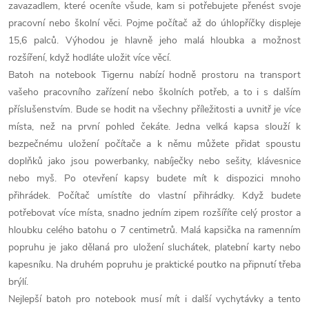
zavazadlem, které oceníte všude, kam si potřebujete přenést svoje
pracovní nebo školní věci. Pojme počítač až do úhlopříčky displeje
15,6 palců. Výhodou je hlavně jeho malá hloubka a možnost
rozšíření, když hodláte uložit více věcí.
Batoh na notebook Tigernu nabízí hodně prostoru na transport
vašeho pracovního zařízení nebo školních potřeb, a to i s dalším
příslušenstvím. Bude se hodit na všechny příležitosti a uvnitř je více
místa, než na první pohled čekáte. Jedna velká kapsa slouží k
bezpečnému uložení počítače a k němu můžete přidat spoustu
doplňků jako jsou powerbanky, nabíječky nebo sešity, klávesnice
nebo myš. Po otevření kapsy budete mít k dispozici mnoho
přihrádek. Počítač umístíte do vlastní přihrádky. Když budete
potřebovat více místa, snadno jedním zipem rozšíříte celý prostor a
hloubku celého batohu o 7 centimetrů. Malá kapsička na ramenním
popruhu je jako dělaná pro uložení sluchátek, platební karty nebo
kapesníku. Na druhém popruhu je praktické poutko na připnutí třeba
brýlí.
Nejlepší batoh pro notebook musí mít i další vychytávky a tento