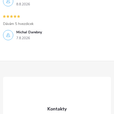
8.8.2026
Dávám 5 hvezdicek
Michal Darebny
7.8.2026
Z
á
p
a