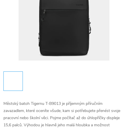
Městský batoh Tigernu T-B9013 je příjemným příručním
zavazadlem, které oceníte všude, kam si potřebujete přenést svoje
pracovní nebo školní věci. Pojme počítač až do úhlopříčky displeje
15,6 palců. Výhodou je hlavně jeho malá hloubka a možnost