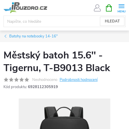
Přejít
NÁKUPNÍ
KOŠÍK
na
obsah
HLEDAT
Batohy na notebooky 14-16"
Městský batoh 15.6'' -
Tigernu, T-B9013 Black
Neohodnoceno
Podrobnosti hodnocení
Kód produktu:
6928112305919