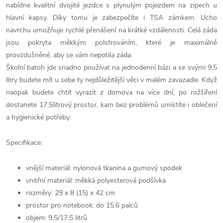
nabídne kvalitní dvojité jezdce s plynulým pojezdem na zipech u
hlavní kapsy. Díky tomu je zabezpečíte i TSA zámkem. Ucho
navrchu umožňuje rychlé přenášení na krátké vzdálenosti. Celá záda
jsou pokryta měkkým polstrováním, které je maximálně
provzdušněné, aby se vám nepotila záda.
Školní batoh jde snadno používat na jednodenní bázi a se svými 9,5
litry budete mít u sebe ty nejdůležitější věci v malém zavazadle. Když
naopak budete chtít vyrazit z domova na více dní, po rožšíření
dostanete 17,5litrový prostor, kam bez problémů umístíte i oblečení
a hygienické potřeby.
Specifikace:
vnější materiál: nylonová tkanina a gumový spodek
vnitřní materiál: měkká polyesterová podšívka
rozměry: 29 x 8 (15) x 42 cm
prostor pro notebook: do 15,6 palců
objem: 9,5/17,5 litrů