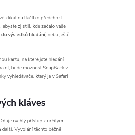
klikat na tlačítko předchozí
abyste zjistili, kde začalo vaše
do výsledků hledání
, nebo ještě
ou kartu, na které jste hledání
li na ní, bude možnost SnapBack v
y vyhledávače, který je v Safari
vých kláves
ňuje rychlý přístup k určitým
další. Vyvolání těchto běžně