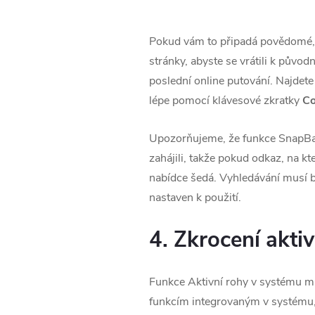
Pokud vám to připadá povědomé, 
stránky, abyste se vrátili k původ
poslední online putování. Najdete
lépe pomocí klávesové zkratky
C
Upozorňujeme, že funkce SnapBack 
zahájili, takže pokud odkaz, na kt
nabídce šedá. Vyhledávání musí bý
nastaven k použití.
4. Zkrocení akti
Funkce Aktivní rohy v systému ma
funkcím integrovaným v systému, 