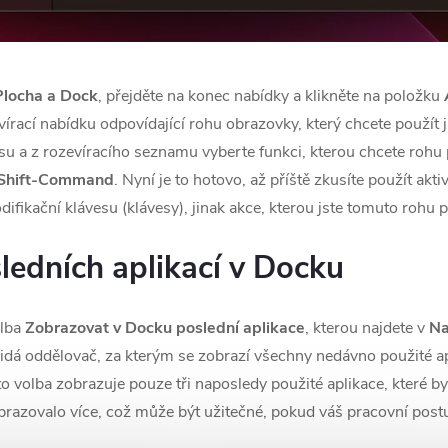
Plocha a Dock
, přejděte na konec nabídky a klikněte na položku
írací nabídku odpovídající rohu obrazovky, který chcete použít j
u a z rozevíracího seznamu vyberte funkci, kterou chcete rohu 
Shift-Command
. Nyní je to hotovo, až příště zkusíte použít akt
kační klávesu (klávesy), jinak akce, kterou jste tomuto rohu př
ledních aplikací v Docku
olba
Zobrazovat v Docku poslední aplikace
, kterou najdete v
Na
dá oddělovač, za kterým se zobrazí všechny nedávno použité apl
 volba zobrazuje pouze tři naposledy použité aplikace, které by
 zobrazovalo více, což může být užitečné, pokud váš pracovní po