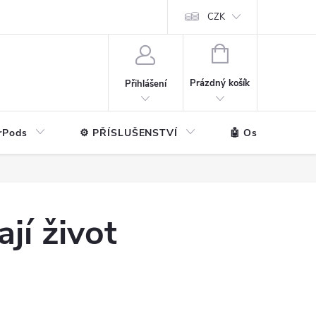
ntakt
💼 Pro firmy
CZK
NÁKUPNÍ
KOŠÍK
Prázdný košík
Přihlášení
rPods
⚙️ PŘÍSLUŠENSTVÍ
🤖 Ostatní značk
jí život