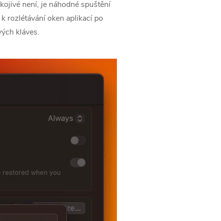
ojivé není, je náhodné spuštění
 rozlétávání oken aplikací po
vých kláves.