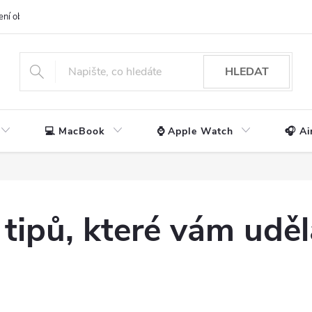
ení obchodu
📃 Obchodní podmínky
🔒 Ochrana os. údajů
📞 Ko
HLEDAT
💻 MacBook
⌚ Apple Watch
🎧 Ai
ipů, které vám uděla