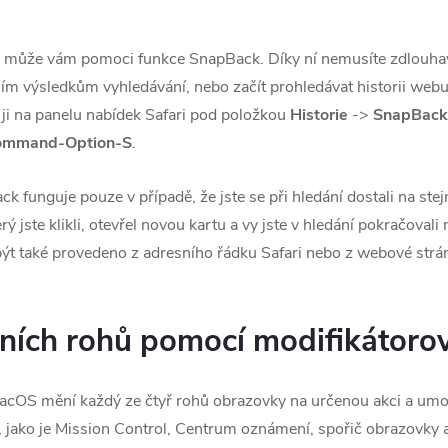
může vám pomoci funkce SnapBack. Díky ní nemusíte zdlouhavě 
ním výsledkům vyhledávání, nebo začít prohledávat historii webu, 
 ji na panelu nabídek Safari pod položkou
Historie
->
SnapBack 
ommand-Option-S
.
funguje pouze v případě, že jste se při hledání dostali na stejn
erý jste klikli, otevřel novou kartu a vy jste v hledání pokračova
t také provedeno z adresního řádku Safari nebo z webové stránk
vních rohů pomocí modifikátoro
cOS mění každý ze čtyř rohů obrazovky na určenou akci a umož
jako je Mission Control, Centrum oznámení, spořič obrazovky a 