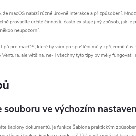
, že macOS nabízí různé úrovně interakce a přizpůsobení. Mnozí
 provádíte určité činnosti, často existuje jiný způsob, jak je pr
j někdo neupozorní.
tipů pro macOS, které by vám po spuštění měly zpříjemnit čas 
entura, ale většina, ne-li všechny tyto tipy by měly fungovat i 
pů
e souboru ve výchozím nastaven
áte šablony dokumentů, je funkce Šablona praktickým způsobem,
oužívaná funkce Finderu v podstatě říká nadřazené aplikaci so