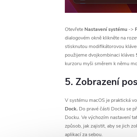
Otevřete
Nastavení systému
->
dialogovém okně klikněte na rozev
stisknutou modifikátorovou kláves
použijeme dvojkombinaci kláves
kurzoru myši směrem k němu modifi
5. Zobrazení pos
V systému macOS je praktická v
Dock.
Do pravé části Docku se při
Docku. Ve výchozím nastavení tato
způsob, jak zajistit, aby se jich
aplikací za sebou.