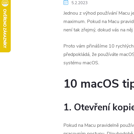
5.2.2023
Jednou z výhod používání Macu je
maximum. Pokud na Macu pravidelně
není tak zřejmý, dokud vás na ně
Proto vám přinášíme 10 rychlých 
předpokládá, že používáte macOS V
systému macOS.
10 macOS ti
1. Otevření kopi
Pokud na Macu pravidelně použív
pracovním postupu. Dlouhodobě p