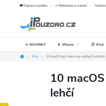
Přejít
🚚 Doprava a platba
↩️ Reklamace a vrácení
Hodnoc
na
obsah
✨ NOVINKY
📱 iPhone
📋 iPad
Blog
10 macOS tipů, které vám udělají život lehčí
Domů
10 macOS t
lehčí