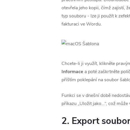
otevřela jeho kopii, čímž zajistí
typ souboru - lze ji použít k ze
fakturaci ve Wordu.
Chcete-li ji využít, klikněte prav
Informace
a poté zaškrtněte pol
příštím poklepání na soubor šablo
Funkci se v dnešní době nedostává
příkazu „Uložit jako...“, což může
2. Export soubo