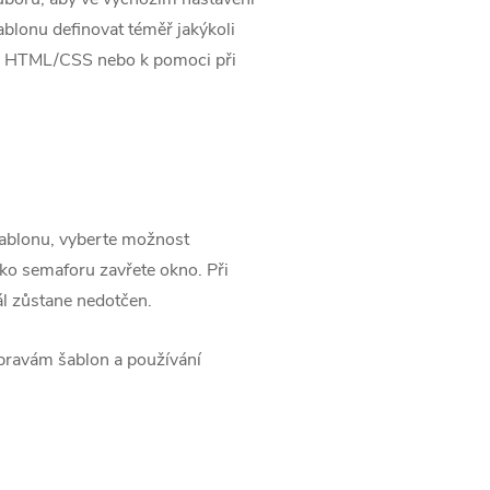
ablonu definovat téměř jakýkoli
orů HTML/CSS nebo k pomoci při
 šablonu, vyberte možnost
tko semaforu zavřete okno. Při
ál zůstane nedotčen.
úpravám šablon a používání