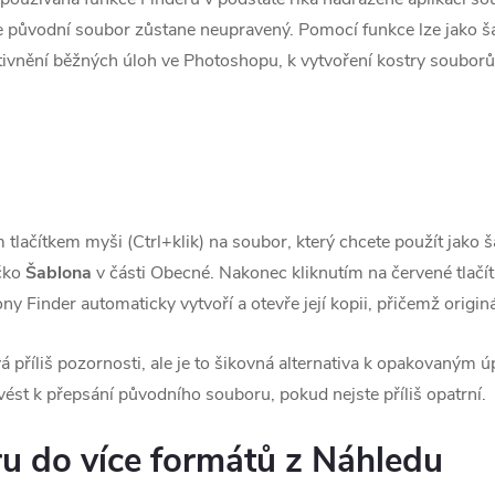
, že původní soubor zůstane neupravený. Pomocí funkce lze jako š
fektivnění běžných úloh ve Photoshopu, k vytvoření kostry soub
ým tlačítkem myši (Ctrl+klik) na soubor, který chcete použít jako
íčko
Šablona
v části Obecné. Nakonec kliknutím na červené tlačí
ny Finder automaticky vytvoří a otevře její kopii, přičemž origin
 příliš pozornosti, ale je to šikovná alternativa k opakovaným 
 vést k přepsání původního souboru, pokud nejste příliš opatrní.
ru do více formátů z Náhledu