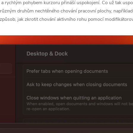
 rychlým pohybem kurzoru přináší uspokojení. Co už tak uspok
k různým druhům nechtěného chování pracovní plochy, například k
 způsob, jak zkrotit chování aktivního rohu pomocí modifikátoro