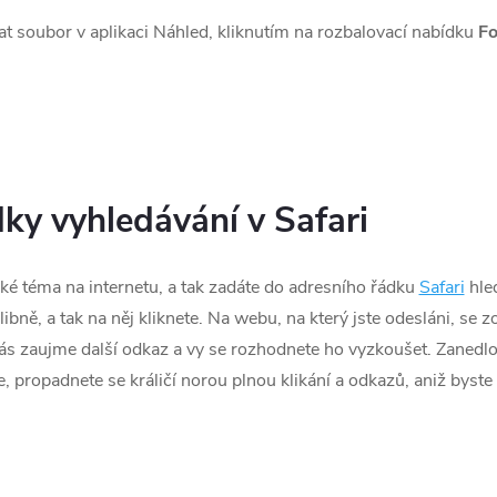
at soubor v aplikaci Náhled, kliknutím na rozbalovací nabídku
F
dky vyhledávání v Safari
ké téma na internetu, a tak zadáte do adresního řádku
Safari
hled
bně, a tak na něj kliknete. Na webu, na který jste odesláni, se z
 vás zaujme další odkaz a vy se rozhodnete ho vyzkoušet. Zanedlo
e, propadnete se králičí norou plnou klikání a odkazů, aniž byste