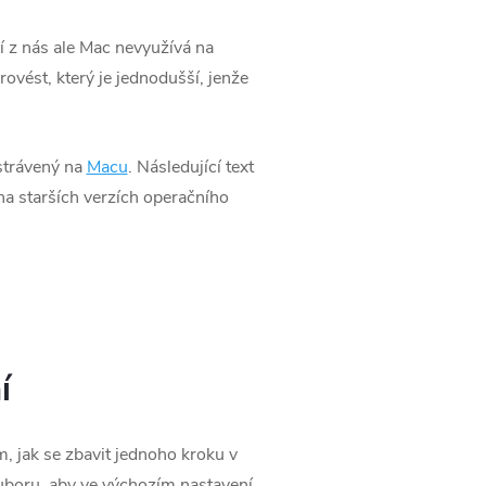
 z nás ale Mac nevyužívá na
ovést, který je jednodušší, jenže
strávený na
Macu
. Následující text
na starších verzích operačního
í
 jak se zbavit jednoho kroku v
uboru, aby ve výchozím nastavení