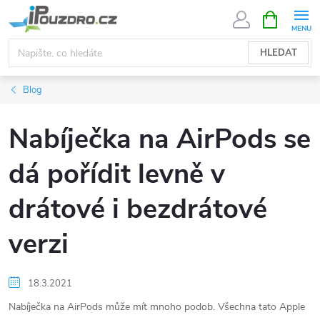
Přejít
NÁKUPNÍ
KOŠÍK
na
obsah
HLEDAT
Blog
Nabíječka na AirPods se
dá pořídit levně v
drátové i bezdrátové
verzi
18.3.2021
Nabíječka na AirPods může mít mnoho podob. Všechna tato Apple