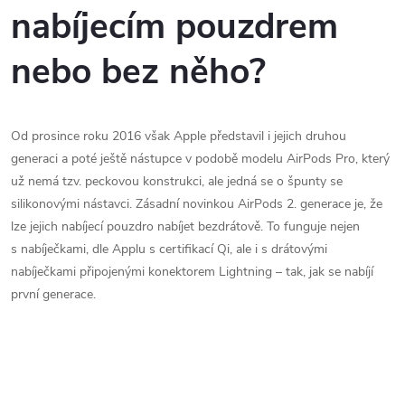
nabíjecím pouzdrem
nebo bez něho?
Od prosince roku 2016 však Apple představil i jejich druhou
generaci a poté ještě nástupce v podobě modelu AirPods Pro, který
už nemá tzv. peckovou konstrukci, ale jedná se o špunty se
silikonovými nástavci. Zásadní novinkou AirPods 2. generace je, že
lze jejich nabíjecí pouzdro nabíjet bezdrátově. To funguje nejen
s nabíječkami, dle Applu s certifikací Qi, ale i s drátovými
nabíječkami připojenými konektorem Lightning – tak, jak se nabíjí
první generace.