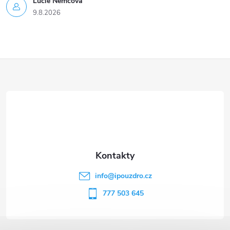
Lucie Nĕmcová
9.8.2026
Z
á
p
a
t
info
@
ipouzdro.cz
í
777 503 645