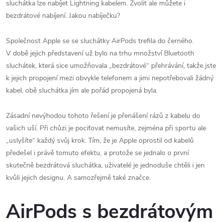
sluchátka lze nabíjet Lightning kabelem. Zvolit ale můžete i
bezdrátové nabíjení. Jakou nabíječku?
Společnost Apple se se sluchátky AirPods trefila do černého.
V době jejich představení už bylo na trhu množství Bluetooth
sluchátek, která sice umožňovala „bezdrátové“ přehrávání, takže jste
k jejich propojení mezi obvykle telefonem a jimi nepotřebovali žádný
kabel, obě sluchátka jím ale pořád propojená byla.
Zásadní nevýhodou tohoto řešení je přenášení rázů z kabelu do
vašich uší. Při chůzi je pociťovat nemusíte, zejména při sportu ale
„uslyšíte“ každý svůj krok. Tím, že je Apple oprostil od kabelů
předešel i právě tomuto efektu, a protože se jednalo o první
skutečně bezdrátová sluchátka, uživatelé je jednoduše chtěli i jen
kvůli jejich designu. A samozřejmě také značce.
AirPods s bezdrátovým