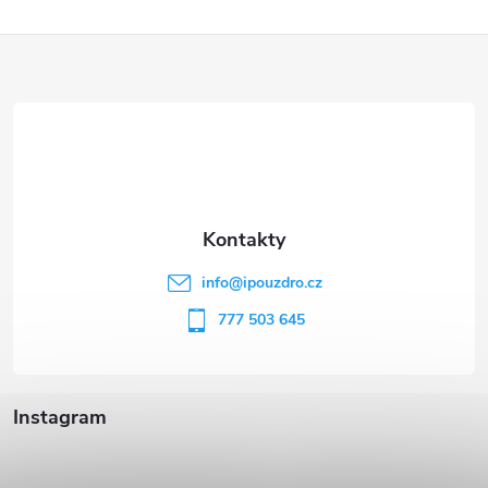
Z
á
p
a
t
info
@
ipouzdro.cz
í
777 503 645
Instagram