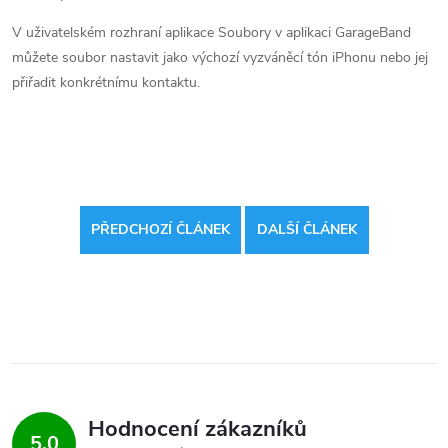
V uživatelském rozhraní aplikace Soubory v aplikaci GarageBand
můžete soubor nastavit jako výchozí vyzváněcí tón iPhonu nebo jej
přiřadit konkrétnímu kontaktu.
PŘEDCHOZÍ ČLÁNEK
DALŠÍ ČLÁNEK
Hodnocení zákazníků
5,0