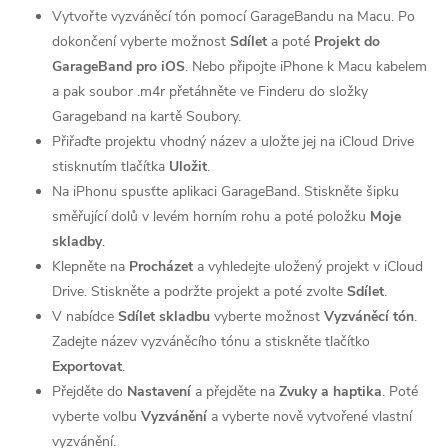
Vytvořte vyzváněcí tón pomocí GarageBandu na Macu. Po
dokončení vyberte možnost
Sdílet
a poté
Projekt do
GarageBand pro iOS
. Nebo připojte iPhone k Macu kabelem
a pak soubor .m4r přetáhněte ve Finderu do složky
Garageband na kartě Soubory.
Přiřaďte projektu vhodný název a uložte jej na iCloud Drive
stisknutím tlačítka
Uložit
.
Na iPhonu spusťte aplikaci GarageBand. Stiskněte šipku
směřující dolů v levém horním rohu a poté položku
Moje
skladby
.
Klepněte na
Procházet
a vyhledejte uložený projekt v iCloud
Drive. Stiskněte a podržte projekt a poté zvolte
Sdílet
.
V nabídce
Sdílet skladbu
vyberte možnost
Vyzváněcí tón
.
Zadejte název vyzváněcího tónu a stiskněte tlačítko
Exportovat
.
Přejděte do
Nastavení
a přejděte na
Zvuky a haptika
. Poté
vyberte volbu
Vyzvánění
a vyberte nově vytvořené vlastní
vyzvánění.