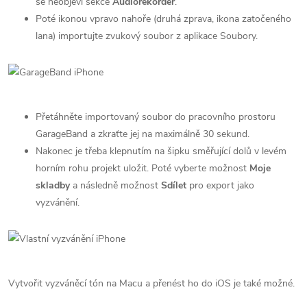
se neobjeví sekce
Audiorekordér
.
Poté ikonou vpravo nahoře (druhá zprava, ikona zatočeného
lana) importujte zvukový soubor z aplikace Soubory.
Přetáhněte importovaný soubor do pracovního prostoru
GarageBand a zkraťte jej na maximálně 30 sekund.
Nakonec je třeba klepnutím na šipku směřující dolů v levém
horním rohu projekt uložit. Poté vyberte možnost
Moje
skladby
a následně možnost
Sdílet
pro export jako
vyzvánění.
Vytvořit vyzváněcí tón na Macu a přenést ho do iOS je také možné.