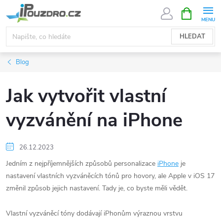
Přejít
NÁKUPNÍ
KOŠÍK
na
obsah
HLEDAT
Blog
Jak vytvořit vlastní
vyzvánění na iPhone
26.12.2023
Jedním z nejpříjemnějších způsobů personalizace
iPhone
je
nastavení vlastních vyzváněcích tónů pro hovory, ale Apple v iOS 17
změnil způsob jejich nastavení. Tady je, co byste měli vědět.
Vlastní vyzváněcí tóny dodávají iPhonům výraznou vrstvu