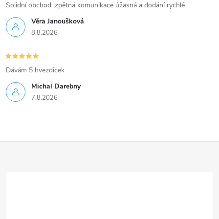
Solidní obchod ,zpětná komunikace úžasná a dodání rychlé
Věra Janoušková
8.8.2026
Dávám 5 hvezdicek
Michal Darebny
7.8.2026
Z
á
p