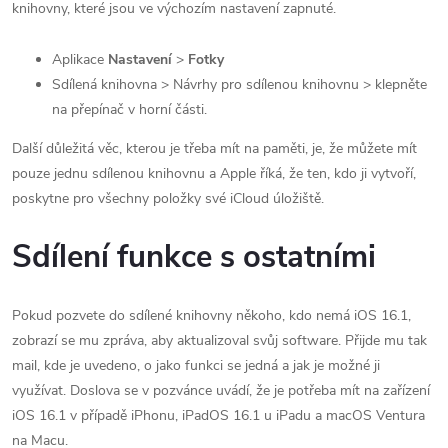
knihovny, které jsou ve výchozím nastavení zapnuté.
Aplikace
Nastavení
>
Fotky
Sdílená knihovna > Návrhy pro sdílenou knihovnu > klepněte
na přepínač v horní části.
Další důležitá věc, kterou je třeba mít na paměti, je, že můžete mít
pouze jednu sdílenou knihovnu a Apple říká, že ten, kdo ji vytvoří,
poskytne pro všechny položky své iCloud úložiště.
Sdílení funkce s ostatními
Pokud pozvete do sdílené knihovny někoho, kdo nemá iOS 16.1,
zobrazí se mu zpráva, aby aktualizoval svůj software. Přijde mu tak
mail, kde je uvedeno, o jako funkci se jedná a jak je možné ji
využívat. Doslova se v pozvánce uvádí, že je potřeba mít na zařízení
iOS 16.1 v případě iPhonu, iPadOS 16.1 u iPadu a macOS Ventura
na Macu.