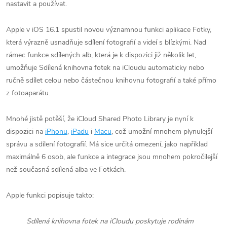
nastavit a používat.
Apple v iOS 16.1 spustil novou významnou funkci aplikace Fotky,
která výrazně usnadňuje sdílení fotografií a videí s blízkými. Nad
rámec funkce sdílených alb, která je k dispozici již několik let,
umožňuje Sdílená knihovna fotek na iCloudu automaticky nebo
ručně sdílet celou nebo částečnou knihovnu fotografií a také přímo
z fotoaparátu.
Mnohé jistě potěší, že iCloud Shared Photo Library je nyní k
dispozici na
iPhonu
,
iPadu
i
Macu
, což umožní mnohem plynulejší
správu a sdílení fotografií. Má sice určitá omezení, jako například
maximálně 6 osob, ale funkce a integrace jsou mnohem pokročilejší
než současná sdílená alba ve Fotkách.
Apple funkci popisuje takto:
Sdílená knihovna fotek na iCloudu poskytuje rodinám