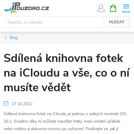
Přejít
NÁKUPNÍ
KOŠÍK
na
obsah
HLEDAT
Blog
Sdílená knihovna fotek
na iCloudu a vše, co o ní
musíte vědět
27.10.2022
Sdílená knihovna fotek na iCloudu je jednou z velkých novinek iOS
16.1. Snadno díky ní můžete nasdílet fotky mezi ostatní přátele
nebo rodinu a dokonce rovnou po vyfocení. Podívejte se, jak jí