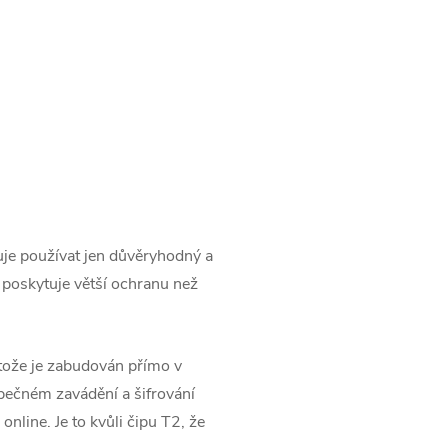
je používat jen důvěryhodný a
 poskytuje větší ochranu než
otože je zabudován přímo v
pečném zavádění a šifrování
nline. Je to kvůli čipu T2, že