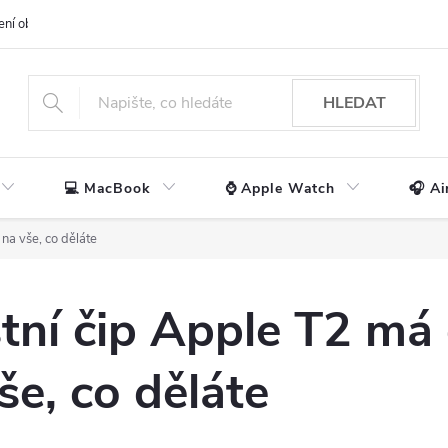
ení obchodu
📃 Obchodní podmínky
🔒 Ochrana os. údajů
📞 Ko
HLEDAT
💻 MacBook
⌚ Apple Watch
🎧 Ai
a vše, co děláte
tní čip Apple T2 má
še, co děláte