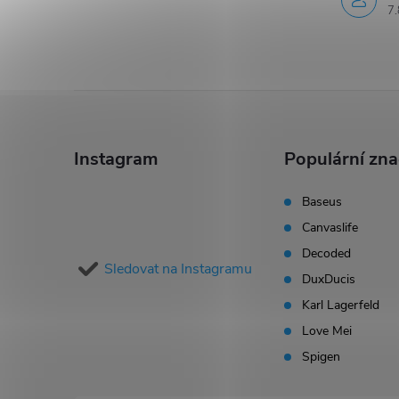
7.
Z
á
Instagram
Populární zn
p
Baseus
Canvaslife
a
Decoded
Sledovat na Instagramu
t
DuxDucis
Karl Lagerfeld
í
Love Mei
Spigen