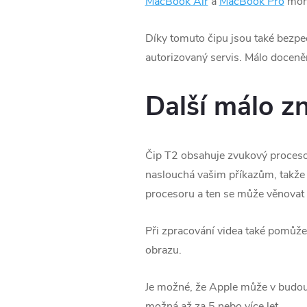
MacBook Air
a
MacBook Pro
moho
Díky tomuto čipu jsou také bezpeč
autorizovaný servis. Málo doceně
Další málo z
Čip T2 obsahuje zvukový procesor,
naslouchá vašim příkazům, takže p
procesoru a ten se může věnova
Při zpracování videa také pomůže
obrazu.
Je možné, že Apple může v budou
možná až za 5 nebo více let.