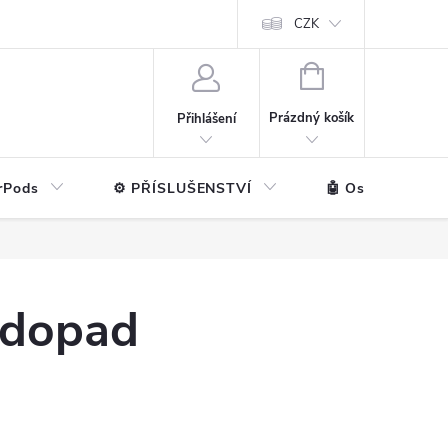
ntakt
💼 Pro firmy
CZK
NÁKUPNÍ
KOŠÍK
Prázdný košík
Přihlášení
rPods
⚙️ PŘÍSLUŠENSTVÍ
🤖 Ostatní značk
 dopad