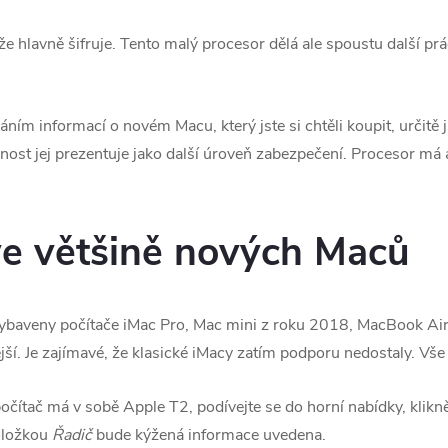
že hlavně šifruje. Tento malý procesor dělá ale spoustu další pr
dáním informací o novém Macu, který jste si chtěli koupit, určitě 
st jej prezentuje jako další úroveň zabezpečení. Procesor má a
ve většině nových Maců
ybaveny počítače iMac Pro, Mac mini z roku 2018, MacBook Air
í. Je zajímavé, že klasické iMacy zatím podporu nedostaly. Vše 
 počítač má v sobě Apple T2, podívejte se do horní nabídky, klik
oložkou
Řadič
bude kýžená informace uvedena.