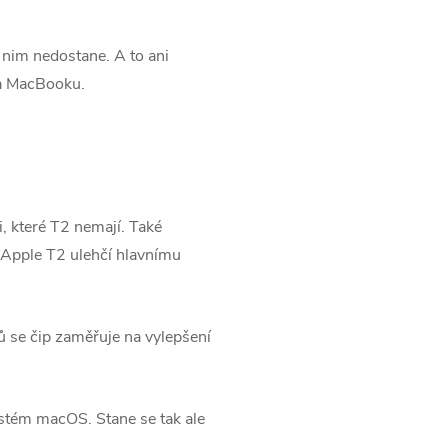
k nim nedostane. A to ani
íka MacBooku.
, které T2 nemají. Také
m Apple T2 ulehčí hlavnímu
ů se čip zaměřuje na vylepšení
stém macOS. Stane se tak ale