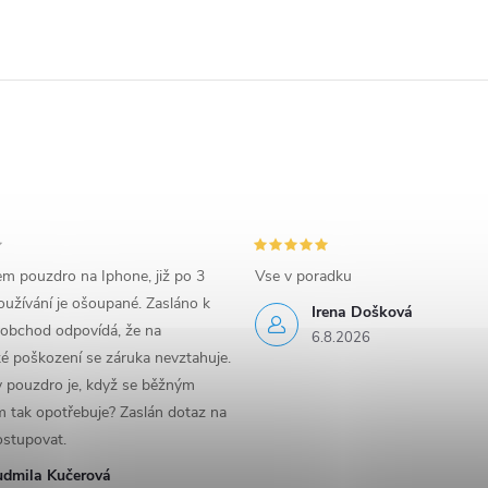
em pouzdro na Iphone, již po 3
Vse v poradku
užívání je ošoupané. Zasláno k
Irena Došková
 obchod odpovídá, že na
6.8.2026
é poškození se záruka nevztahuje.
y pouzdro je, když se běžným
 tak opotřebuje? Zaslán dotaz na
ostupovat.
udmila Kučerová