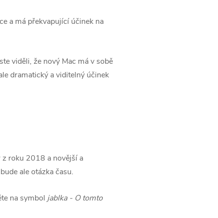
áce a má překvapující účinek na
jste viděli, že nový Mac má v sobě
le dramatický a viditelný účinek
 z roku 2018 a novější a
bude ale otázka času.
něte na symbol
jablka - O tomto