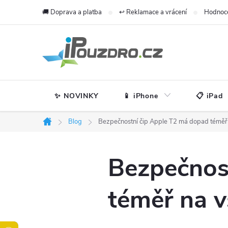
Přejít
🚚 Doprava a platba
↩️ Reklamace a vrácení
Hodnoc
na
obsah
✨ NOVINKY
📱 iPhone
📋 iPad
Blog
Bezpečnostní čip Apple T2 má dopad téměř n
Domů
Bezpečnos
téměř na v