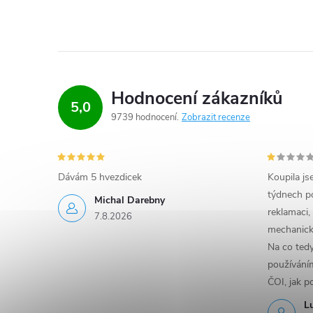
Hodnocení zákazníků
5,0
9739 hodnocení
Zobrazit recenze
Dávám 5 hvezdicek
Koupila js
týdnech po
Michal Darebny
reklamaci,
7.8.2026
mechanick
Na co ted
používáním
ČOI, jak p
L