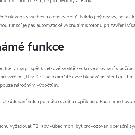
u mít Touch ID stejně jako iPhony a iPady.
ně uložena vaše hesla a otisky prstů. Nikdo jiný než vy, se tak 
nou funkcí je pak automatické vypnutí mikrofonu při zavření v
námé funkce
 který má přispět k celkové kvalitě zvuku ve srovnání s počítači
ři vyřčení „Hey Siri“ se okamžitě ozve hlasová asistentka. I tí
t pouze náročným výpočtům.
. U kódování videa poznáte rozdíl a například u FaceTime hovor
cnu vyžadovat T2, aby vůbec mohl být provozován operační sy