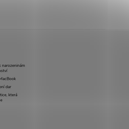
k narozeninám
nství
š MacBook
bní dar
ice, která
ce