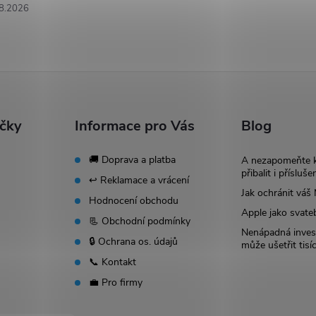
8.2026
ačky
Informace pro Vás
Blog
🚚 Doprava a platba
A nezapomeňte 
přibalit i přísluše
↩️ Reklamace a vrácení
Jak ochránit vá
Hodnocení obchodu
Apple jako svate
📃 Obchodní podmínky
Nenápadná invest
🔒 Ochrana os. údajů
může ušetřit tisí
📞 Kontakt
💼 Pro firmy