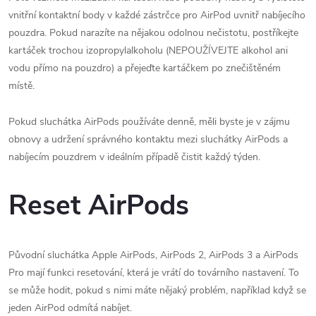
vnitřní kontaktní body v každé zástrčce pro AirPod uvnitř nabíjecího
pouzdra. Pokud narazíte na nějakou odolnou nečistotu, postříkejte
kartáček trochou izopropylalkoholu (NEPOUŽÍVEJTE alkohol ani
vodu přímo na pouzdro) a přejeďte kartáčkem po znečištěném
místě.
Pokud sluchátka AirPods používáte denně, měli byste je v zájmu
obnovy a udržení správného kontaktu mezi sluchátky AirPods a
nabíjecím pouzdrem v ideálním případě čistit každý týden.
Reset AirPods
Původní sluchátka Apple AirPods, AirPods 2, AirPods 3 a AirPods
Pro mají funkci resetování, která je vrátí do továrního nastavení. To
se může hodit, pokud s nimi máte nějaký problém, například když se
jeden AirPod odmítá nabíjet.