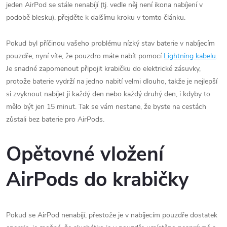
jeden AirPod se stále nenabíjí (tj. vedle něj není ikona nabíjení v
podobě blesku), přejděte k dalšímu kroku v tomto článku.
Pokud byl příčinou vašeho problému nízký stav baterie v nabíjecím
pouzdře, nyní víte, že pouzdro máte nabít pomocí
Lightning kabelu
.
Je snadné zapomenout připojit krabičku do elektrické zásuvky,
protože baterie vydrží na jedno nabití velmi dlouho, takže je nejlepší
si zvyknout nabíjet ji každý den nebo každý druhý den, i kdyby to
mělo být jen 15 minut. Tak se vám nestane, že byste na cestách
zůstali bez baterie pro AirPods.
Opětovné vložení
AirPods do krabičky
Pokud se AirPod nenabíjí, přestože je v nabíjecím pouzdře dostatek