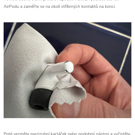
AirPodu a zaměřte se na okolí stříbrných kontaktů na konci.
Poté vezměte mezizubní kartáček nebo podobný nástroj a vyčistěte