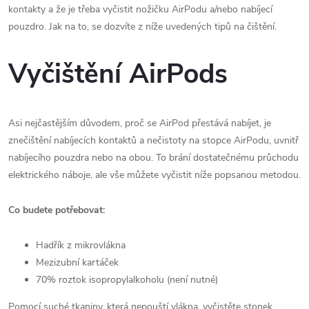
kontakty a že je třeba vyčistit nožičku AirPodu a/nebo nabíjecí
pouzdro. Jak na to, se dozvíte z níže uvedených tipů na čištění.
Vyčištění AirPods
Asi nejčastějším důvodem, proč se AirPod přestává nabíjet, je
znečištění nabíjecích kontaktů a nečistoty na stopce AirPodu, uvnitř
nabíjecího pouzdra nebo na obou. To brání dostatečnému průchodu
elektrického náboje, ale vše můžete vyčistit níže popsanou metodou.
Co budete potřebovat:
Hadřík z mikrovlákna
Mezizubní kartáček
70% roztok isopropylalkoholu (není nutné)
Pomocí suché tkaniny, která nepouští vlákna, vyčistěte stonek