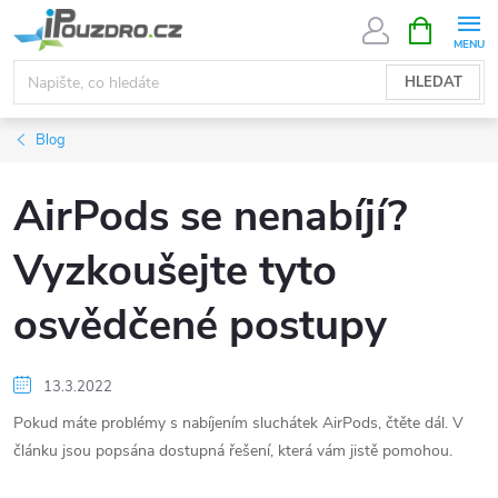
Přejít
NÁKUPNÍ
KOŠÍK
na
obsah
HLEDAT
Blog
AirPods se nenabíjí?
Vyzkoušejte tyto
osvědčené postupy
13.3.2022
Pokud máte problémy s nabíjením sluchátek AirPods, čtěte dál. V
článku jsou popsána dostupná řešení, která vám jistě pomohou.