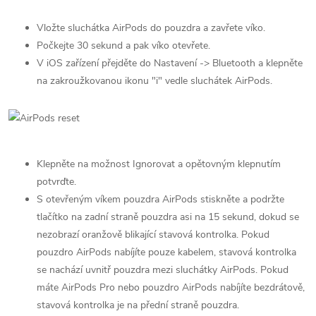
Vložte sluchátka AirPods do pouzdra a zavřete víko.
Počkejte 30 sekund a pak víko otevřete.
V iOS zařízení přejděte do Nastavení -> Bluetooth a klepněte
na zakroužkovanou ikonu "i" vedle sluchátek AirPods.
Klepněte na možnost Ignorovat a opětovným klepnutím
potvrďte.
S otevřeným víkem pouzdra AirPods stiskněte a podržte
tlačítko na zadní straně pouzdra asi na 15 sekund, dokud se
nezobrazí oranžově blikající stavová kontrolka. Pokud
pouzdro AirPods nabíjíte pouze kabelem, stavová kontrolka
se nachází uvnitř pouzdra mezi sluchátky AirPods. Pokud
máte AirPods Pro nebo pouzdro AirPods nabíjíte bezdrátově,
stavová kontrolka je na přední straně pouzdra.