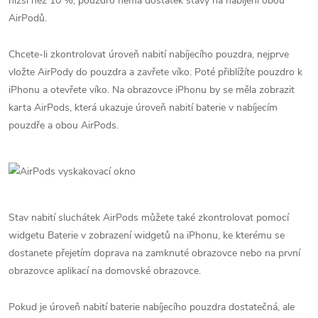
nižší než 10 %, pouzdro nemá dostatek šťávy na nabíjení obou
AirPodů.
Chcete-li zkontrolovat úroveň nabití nabíjecího pouzdra, nejprve
vložte AirPody do pouzdra a zavřete víko. Poté přiblížíte pouzdro k
iPhonu a otevřete víko. Na obrazovce iPhonu by se měla zobrazit
karta AirPods, která ukazuje úroveň nabití baterie v nabíjecím
pouzdře a obou AirPods.
Stav nabití sluchátek AirPods můžete také zkontrolovat pomocí
widgetu Baterie v zobrazení widgetů na iPhonu, ke kterému se
dostanete přejetím doprava na zamknuté obrazovce nebo na první
obrazovce aplikací na domovské obrazovce.
Pokud je úroveň nabití baterie nabíjecího pouzdra dostatečná, ale