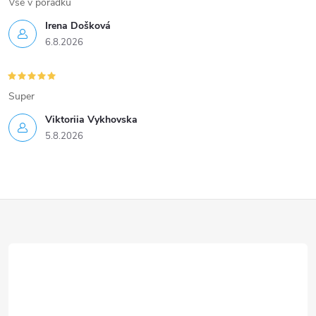
Vse v poradku
Irena Došková
6.8.2026
Super
Viktoriia Vykhovska
5.8.2026
Z
á
p