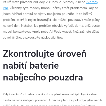
Ať už máte původní AirPody, AirPody 2, AirPody 3 nebo
AirPody
Pro
, všechny tyto modely mohou někdy trpět problémem, kdy se
jeden AirPod odmítá nabíjet v nabíjecím pouzdře. Je to běžný
problém, který je nejen frustrující, ale může i pozastavit vaše plány
na celý den. Naštěstí lze problém obvykle vyřešit doma, aniž byste
museli kontaktovat Apple nebo AirPody vracet. Než začnete dělat
cokoli jiného, vyzkoušejte následující tipy.
Zkontrolujte úroveň
nabití baterie
nabíjecího pouzdra
Když se AirPod nebo oba AirPody přestanou nabíjet, bývá velmi
často na vině nabíjecí pouzdro. Obecně platí, že pokud je jeho nabití