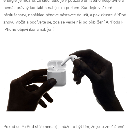
energie, je možné, že sluchátko je v pouzdře umístěno nesprávně a
nemá správný kontakt s nabíjecím portem. Sundejte veškeré
příslušenství, například pěnové nástavce do uší, a pak zkuste AirPod
znovu vložit a podívejte se, zda se vedle něj po přiblížení AirPods k
iPhonu objeví ikona nabíjení.
Pokud se AirPod stále nenabíjí, může to být tím, že jsou znečištěné